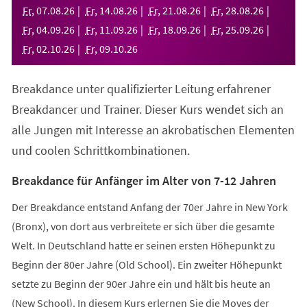
neuen
Fr
,
07
.
08
.
26
Fr
,
14
.
08
.
26
Fr
,
21
.
08
.
26
Fr
,
28
.
08
.
26
Tab)
Fr
,
04
.
09
.
26
Fr
,
11
.
09
.
26
Fr
,
18
.
09
.
26
Fr
,
25
.
09
.
26
Fr
,
02
.
10
.
26
Fr
,
09
.
10
.
26
Breakdance unter qualifizierter Leitung erfahrener
Breakdancer und Trainer. Dieser Kurs wendet sich an
alle Jungen mit Interesse an akrobatischen Elementen
und coolen Schrittkombinationen.
Breakdance für Anfänger im Alter von 7-12 Jahren
Der Breakdance entstand Anfang der 70er Jahre in New York
(Bronx), von dort aus verbreitete er sich über die gesamte
Welt. In Deutschland hatte er seinen ersten Höhepunkt zu
Beginn der 80er Jahre (Old School). Ein zweiter Höhepunkt
setzte zu Beginn der 90er Jahre ein und hält bis heute an
(New School). In diesem Kurs erlernen Sie die Moves der