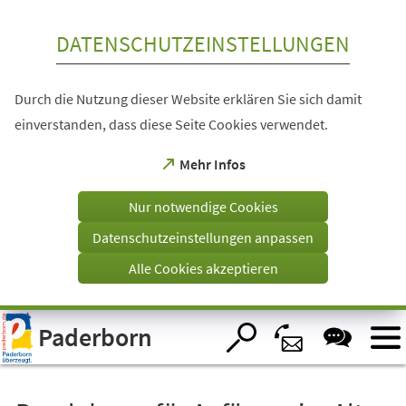
Inhalt anspringen
DATENSCHUTZEINSTELLUNGEN
Durch die Nutzung dieser Website erklären Sie sich damit
einverstanden, dass diese Seite Cookies verwendet.
(Öffnet
Mehr Infos
in
einem
Nur notwendige Cookies
neuen
Tab)
Datenschutzeinstellungen anpassen
Alle Cookies akzeptieren
Visuelle
Paderborn
Assistenzsoftware
öffnen.