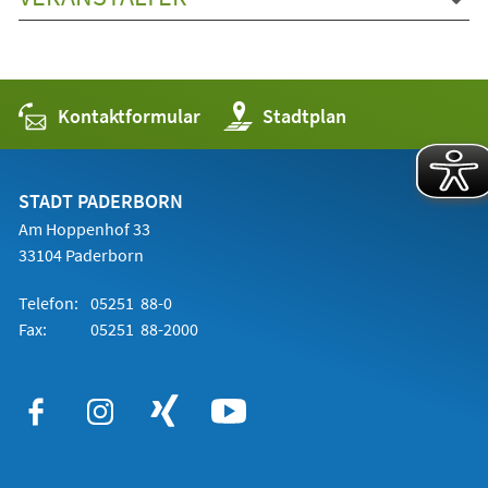
Kontaktformular
(Öffnet
Stadtplan
in
einem
neuen
Tab)
STADT PADERBORN
Am Hoppenhof 33
33104 Paderborn
Telefon:
05251 88-0
Fax:
05251 88-2000