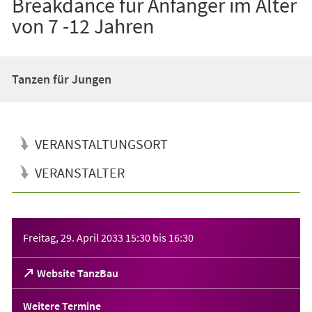
Breakdance für Anfänger im Alter
von 7 -12 Jahren
Tanzen für Jungen
VERANSTALTUNGSORT
VERANSTALTER
Veranstaltungsinformationen
Freitag, 29. April 2033
15:30
bis
16:30
(Öffnet
Website TanzBau
in
einem
Weitere Termine