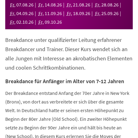
neuen
Fr
,
07
.
08
.
26
Fr
,
14
.
08
.
26
Fr
,
21
.
08
.
26
Fr
,
28
.
08
.
26
Tab)
Fr
,
04
.
09
.
26
Fr
,
11
.
09
.
26
Fr
,
18
.
09
.
26
Fr
,
25
.
09
.
26
Fr
,
02
.
10
.
26
Fr
,
09
.
10
.
26
Breakdance unter qualifizierter Leitung erfahrener
Breakdancer und Trainer. Dieser Kurs wendet sich an
alle Jungen mit Interesse an akrobatischen Elementen
und coolen Schrittkombinationen.
Breakdance für Anfänger im Alter von 7-12 Jahren
Der Breakdance entstand Anfang der 70er Jahre in New York
(Bronx), von dort aus verbreitete er sich über die gesamte
Welt. In Deutschland hatte er seinen ersten Höhepunkt zu
Beginn der 80er Jahre (Old School). Ein zweiter Höhepunkt
setzte zu Beginn der 90er Jahre ein und hält bis heute an
(New School). In diesem Kurs erlernen Sie die Moves der