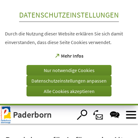
Inhalt anspringen
DATENSCHUTZEINSTELLUNGEN
Durch die Nutzung dieser Website erklären Sie sich damit
einverstanden, dass diese Seite Cookies verwendet.
(Öffnet
Mehr Infos
in
einem
Nur notwendige Cookies
neuen
Tab)
Datenschutzeinstellungen anpassen
Alle Cookies akzeptieren
Visuelle
Paderborn
Assistenzsoftware
öffnen.