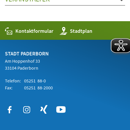
Kontaktformular
(Öffnet
Stadtplan
in
einem
neuen
Tab)
STADT PADERBORN
Am Hoppenhof 33
33104 Paderborn
Telefon:
05251 88-0
Fax:
05251 88-2000