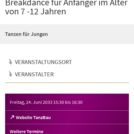
Breakdance für Anfänger im Alter
von 7 -12 Jahren
Tanzen für Jungen
VERANSTALTUNGSORT
VERANSTALTER
Veranstaltungsinformationen
Freitag, 24. Juni 2033
15:30
bis
16:30
(Öffnet
Website TanzBau
in
einem
Weitere Termine