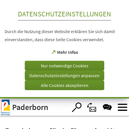
Inhalt anspringen
DATENSCHUTZEINSTELLUNGEN
Durch die Nutzung dieser Website erklären Sie sich damit
einverstanden, dass diese Seite Cookies verwendet.
(Öffnet
Mehr Infos
in
einem
Nur notwendige Cookies
neuen
Tab)
Datenschutzeinstellungen anpassen
Alle Cookies akzeptieren
Visuelle
Paderborn
Assistenzsoftware
öffnen.