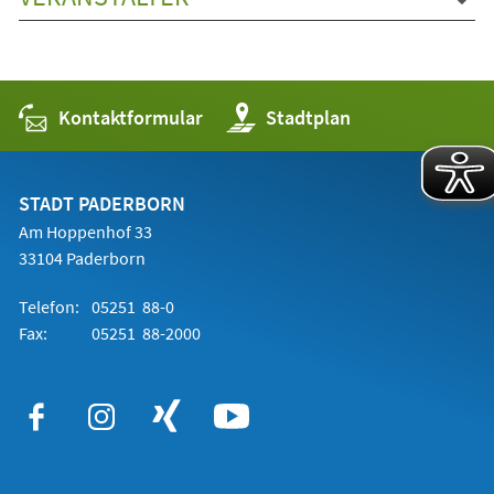
Kontaktformular
(Öffnet
Stadtplan
in
einem
neuen
Tab)
STADT PADERBORN
Am Hoppenhof 33
33104 Paderborn
Telefon:
05251 88-0
Fax:
05251 88-2000