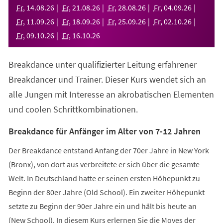
neuen
Fr
,
14
.
08
.
26
Fr
,
21
.
08
.
26
Fr
,
28
.
08
.
26
Fr
,
04
.
09
.
26
Tab)
Fr
,
11
.
09
.
26
Fr
,
18
.
09
.
26
Fr
,
25
.
09
.
26
Fr
,
02
.
10
.
26
Fr
,
09
.
10
.
26
Fr
,
16
.
10
.
26
Breakdance unter qualifizierter Leitung erfahrener
Breakdancer und Trainer. Dieser Kurs wendet sich an
alle Jungen mit Interesse an akrobatischen Elementen
und coolen Schrittkombinationen.
Breakdance für Anfänger im Alter von 7-12 Jahren
Der Breakdance entstand Anfang der 70er Jahre in New York
(Bronx), von dort aus verbreitete er sich über die gesamte
Welt. In Deutschland hatte er seinen ersten Höhepunkt zu
Beginn der 80er Jahre (Old School). Ein zweiter Höhepunkt
setzte zu Beginn der 90er Jahre ein und hält bis heute an
(New School). In diesem Kurs erlernen Sie die Moves der