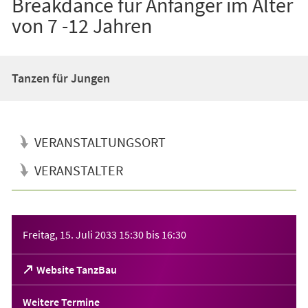
Breakdance für Anfänger im Alter
von 7 -12 Jahren
Tanzen für Jungen
VERANSTALTUNGSORT
VERANSTALTER
Veranstaltungsinformationen
Freitag, 15. Juli 2033
15:30
bis
16:30
(Öffnet
Website TanzBau
in
einem
Weitere Termine