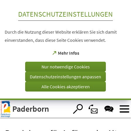
Inhalt anspringen
DATENSCHUTZEINSTELLUNGEN
Durch die Nutzung dieser Website erklären Sie sich damit
einverstanden, dass diese Seite Cookies verwendet.
(Öffnet
Mehr Infos
in
einem
Nur notwendige Cookies
neuen
Tab)
Datenschutzeinstellungen anpassen
Alle Cookies akzeptieren
Visuelle
Paderborn
Assistenzsoftware
öffnen.