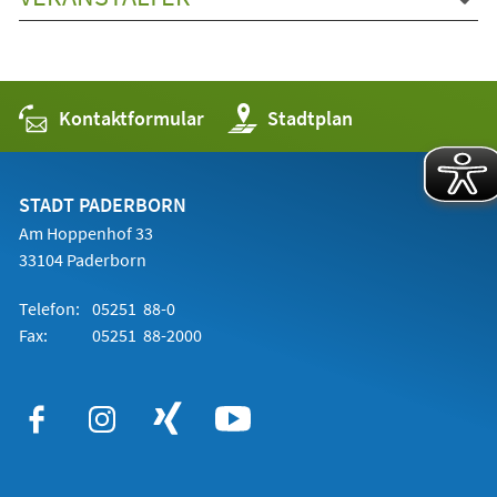
Kontaktformular
(Öffnet
Stadtplan
in
einem
neuen
Tab)
STADT PADERBORN
Am Hoppenhof 33
33104 Paderborn
Telefon:
05251 88-0
Fax:
05251 88-2000