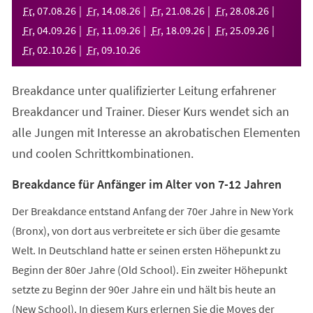
neuen
Fr
,
07
.
08
.
26
Fr
,
14
.
08
.
26
Fr
,
21
.
08
.
26
Fr
,
28
.
08
.
26
Tab)
Fr
,
04
.
09
.
26
Fr
,
11
.
09
.
26
Fr
,
18
.
09
.
26
Fr
,
25
.
09
.
26
Fr
,
02
.
10
.
26
Fr
,
09
.
10
.
26
Breakdance unter qualifizierter Leitung erfahrener
Breakdancer und Trainer. Dieser Kurs wendet sich an
alle Jungen mit Interesse an akrobatischen Elementen
und coolen Schrittkombinationen.
Breakdance für Anfänger im Alter von 7-12 Jahren
Der Breakdance entstand Anfang der 70er Jahre in New York
(Bronx), von dort aus verbreitete er sich über die gesamte
Welt. In Deutschland hatte er seinen ersten Höhepunkt zu
Beginn der 80er Jahre (Old School). Ein zweiter Höhepunkt
setzte zu Beginn der 90er Jahre ein und hält bis heute an
(New School). In diesem Kurs erlernen Sie die Moves der