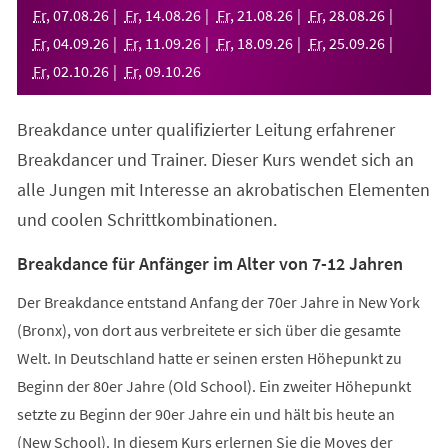
neuen
Fr
,
07
.
08
.
26
Fr
,
14
.
08
.
26
Fr
,
21
.
08
.
26
Fr
,
28
.
08
.
26
Tab)
Fr
,
04
.
09
.
26
Fr
,
11
.
09
.
26
Fr
,
18
.
09
.
26
Fr
,
25
.
09
.
26
Fr
,
02
.
10
.
26
Fr
,
09
.
10
.
26
Breakdance unter qualifizierter Leitung erfahrener
Breakdancer und Trainer. Dieser Kurs wendet sich an
alle Jungen mit Interesse an akrobatischen Elementen
und coolen Schrittkombinationen.
Breakdance für Anfänger im Alter von 7-12 Jahren
Der Breakdance entstand Anfang der 70er Jahre in New York
(Bronx), von dort aus verbreitete er sich über die gesamte
Welt. In Deutschland hatte er seinen ersten Höhepunkt zu
Beginn der 80er Jahre (Old School). Ein zweiter Höhepunkt
setzte zu Beginn der 90er Jahre ein und hält bis heute an
(New School). In diesem Kurs erlernen Sie die Moves der