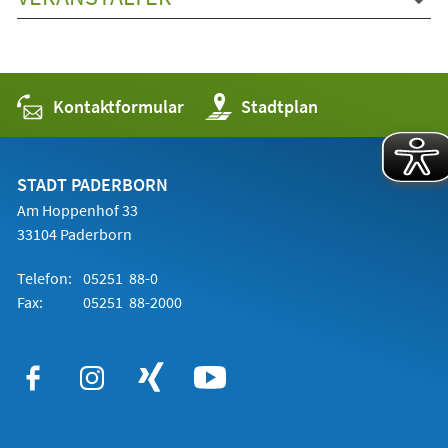
Kontaktformular
(Öffnet
Stadtplan
in
einem
neuen
Tab)
STADT PADERBORN
Am Hoppenhof 33
33104 Paderborn
Telefon:
05251 88-0
Fax:
05251 88-2000