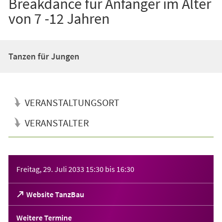
Breakdance für Anfänger im Alter
von 7 -12 Jahren
Tanzen für Jungen
VERANSTALTUNGSORT
VERANSTALTER
Veranstaltungsinformationen
Freitag, 29. Juli 2033
15:30
bis
16:30
(Öffnet
Website TanzBau
in
einem
Weitere Termine