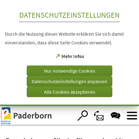
Inhalt anspringen
DATENSCHUTZEINSTELLUNGEN
Durch die Nutzung dieser Website erklären Sie sich damit
einverstanden, dass diese Seite Cookies verwendet.
(Öffnet
Mehr Infos
in
einem
Nur notwendige Cookies
neuen
Tab)
Datenschutzeinstellungen anpassen
Alle Cookies akzeptieren
Visuelle
Paderborn
Assistenzsoftware
öffnen.