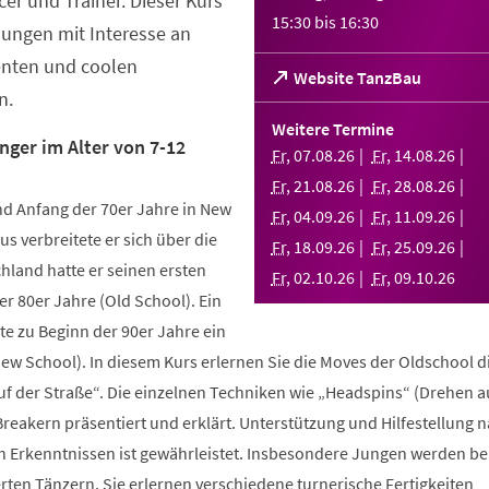
er und Trainer. Dieser Kurs
15:30
bis
16:30
Jungen mit Interesse an
enten und coolen
(Öffnet
Website TanzBau
n.
in
einem
Weitere Termine
neuen
nger im Alter von 7-12
Fr
,
07
.
08
.
26
Fr
,
14
.
08
.
26
Tab)
Fr
,
21
.
08
.
26
Fr
,
28
.
08
.
26
d Anfang der 70er Jahre in New
Fr
,
04
.
09
.
26
Fr
,
11
.
09
.
26
us verbreitete er sich über die
Fr
,
18
.
09
.
26
Fr
,
25
.
09
.
26
hland hatte er seinen ersten
Fr
,
02
.
10
.
26
Fr
,
09
.
10
.
26
r 80er Jahre (Old School). Ein
te zu Beginn der 90er Jahre ein
New School). In diesem Kurs erlernen Sie die Moves der Oldschool d
uf der Straße“. Die einzelnen Techniken wie „Headspins“ (Drehen 
reakern präsentiert und erklärt. Unterstützung und Hilfestellung 
n Erkenntnissen ist gewährleistet. Insbesondere Jungen werden b
ten Tänzern. Sie erlernen verschiedene turnerische Fertigkeiten