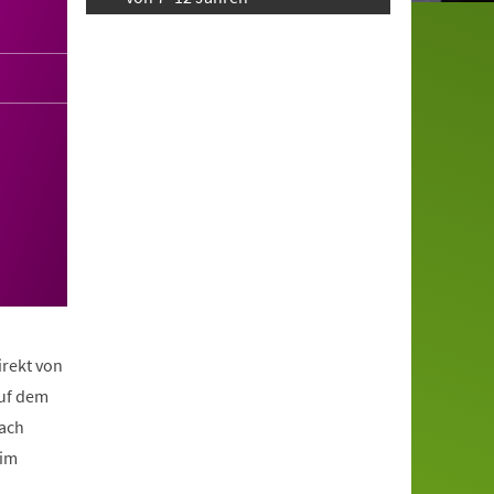
irekt von
auf dem
nach
eim