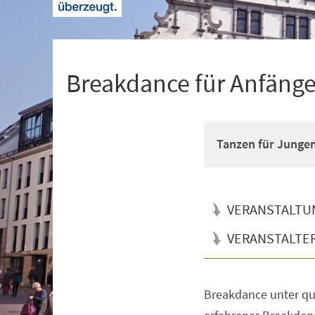
+
1
Breakdance für Anfänger
Tanzen für Junge
VERANSTALTU
VERANSTALTE
Breakdance unter qua
Veranstaltungsinformationen