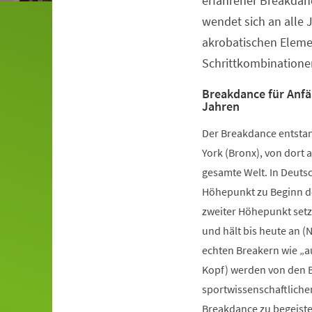
erfahrener Breakdanc
wendet sich an alle 
akrobatischen Elem
Schrittkombinatione
Breakdance für Anfä
Jahren
Der Breakdance entstan
York (Bronx), von dort a
gesamte Welt. In Deutsc
Höhepunkt zu Beginn de
zweiter Höhepunkt setz
und hält bis heute an (
echten Breakern wie „a
Kopf) werden von den B
sportwissenschaftliche
Breakdance zu begeister