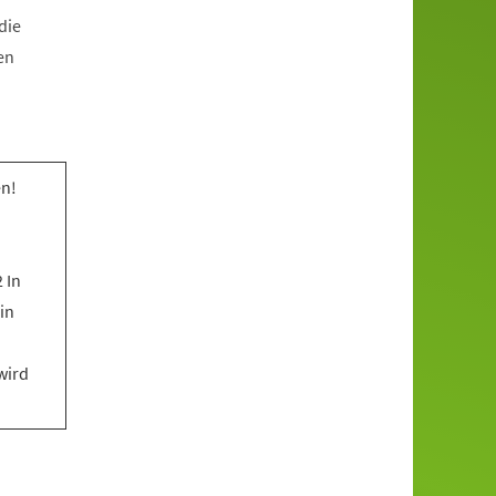
die
en
n!
 In
in
wird