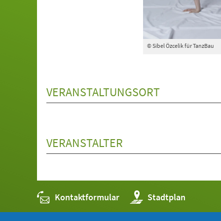
© Sibel Özcelik für TanzBau
VERANSTALTUNGSORT
VERANSTALTER
Kontaktformular
(Öffnet
Stadtplan
in
einem