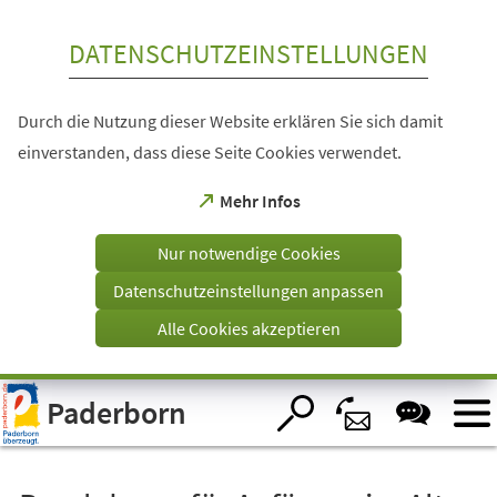
Inhalt anspringen
DATENSCHUTZEINSTELLUNGEN
Durch die Nutzung dieser Website erklären Sie sich damit
einverstanden, dass diese Seite Cookies verwendet.
(Öffnet
Mehr Infos
in
einem
Nur notwendige Cookies
neuen
Tab)
Datenschutzeinstellungen anpassen
Alle Cookies akzeptieren
Visuelle
Paderborn
Assistenzsoftware
öffnen.