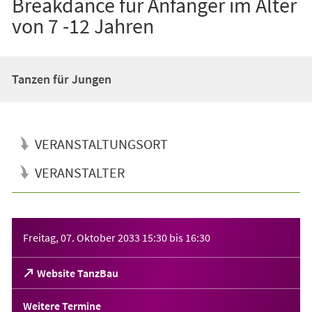
Breakdance für Anfänger im Alter
von 7 -12 Jahren
Tanzen für Jungen
VERANSTALTUNGSORT
VERANSTALTER
Veranstaltungsinformationen
Freitag, 07. Oktober 2033
15:30
bis
16:30
(Öffnet
Website TanzBau
in
einem
Weitere Termine