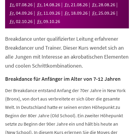
neuen
Fr
,
07
.
08
.
26
Fr
,
14
.
08
.
26
Fr
,
21
.
08
.
26
Fr
,
28
.
08
.
26
Tab)
Fr
,
04
.
09
.
26
Fr
,
11
.
09
.
26
Fr
,
18
.
09
.
26
Fr
,
25
.
09
.
26
Fr
,
02
.
10
.
26
Fr
,
09
.
10
.
26
Breakdance unter qualifizierter Leitung erfahrener
Breakdancer und Trainer. Dieser Kurs wendet sich an
alle Jungen mit Interesse an akrobatischen Elementen
und coolen Schrittkombinationen.
Breakdance für Anfänger im Alter von 7-12 Jahren
Der Breakdance entstand Anfang der 70er Jahre in New York
(Bronx), von dort aus verbreitete er sich über die gesamte
Welt. In Deutschland hatte er seinen ersten Höhepunkt zu
Beginn der 80er Jahre (Old School). Ein zweiter Höhepunkt
setzte zu Beginn der 90er Jahre ein und hält bis heute an
(New School). In diesem Kurs erlernen Sie die Moves der