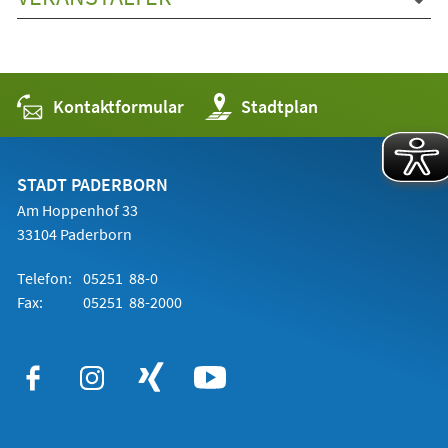
Kontaktformular
(Öffnet
Stadtplan
in
einem
neuen
Tab)
STADT PADERBORN
Am Hoppenhof 33
33104 Paderborn
Telefon:
05251 88-0
Fax:
05251 88-2000