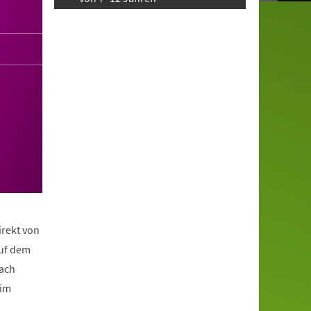
irekt von
auf dem
nach
eim