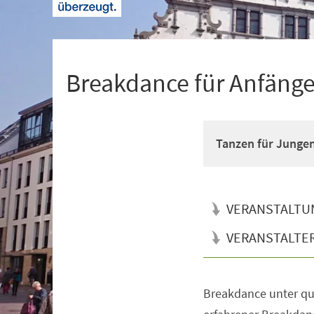
+
1
Breakdance für Anfänger
Tanzen für Junge
VERANSTALTU
VERANSTALTE
Breakdance unter qua
Veranstaltungsinformationen