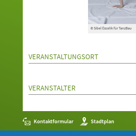
© Sibel Özcelik für TanzBau
VERANSTALTUNGSORT
VERANSTALTER
Kontaktformular
(Öffnet
Stadtplan
in
einem