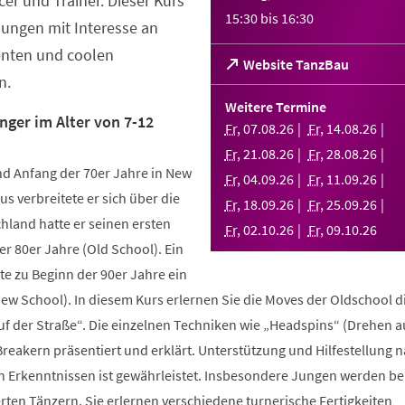
er und Trainer. Dieser Kurs
15:30
bis
16:30
Jungen mit Interesse an
enten und coolen
(Öffnet
Website TanzBau
n.
in
einem
Weitere Termine
neuen
nger im Alter von 7-12
Fr
,
07
.
08
.
26
Fr
,
14
.
08
.
26
Tab)
Fr
,
21
.
08
.
26
Fr
,
28
.
08
.
26
d Anfang der 70er Jahre in New
Fr
,
04
.
09
.
26
Fr
,
11
.
09
.
26
us verbreitete er sich über die
Fr
,
18
.
09
.
26
Fr
,
25
.
09
.
26
hland hatte er seinen ersten
Fr
,
02
.
10
.
26
Fr
,
09
.
10
.
26
r 80er Jahre (Old School). Ein
te zu Beginn der 90er Jahre ein
New School). In diesem Kurs erlernen Sie die Moves der Oldschool d
uf der Straße“. Die einzelnen Techniken wie „Headspins“ (Drehen 
reakern präsentiert und erklärt. Unterstützung und Hilfestellung 
n Erkenntnissen ist gewährleistet. Insbesondere Jungen werden b
ten Tänzern. Sie erlernen verschiedene turnerische Fertigkeiten