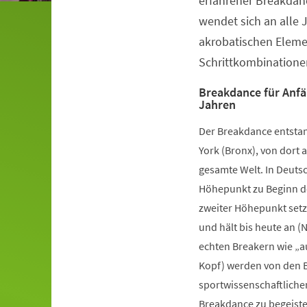
erfahrener Breakdanc
wendet sich an alle 
akrobatischen Elem
Schrittkombinatione
Breakdance für Anfä
Jahren
Der Breakdance entstan
York (Bronx), von dort a
gesamte Welt. In Deutsc
Höhepunkt zu Beginn de
zweiter Höhepunkt setz
und hält bis heute an (
echten Breakern wie „a
Kopf) werden von den B
sportwissenschaftliche
Breakdance zu begeister