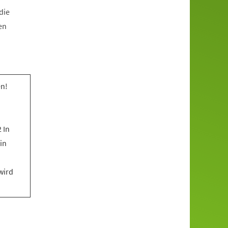
die
en
n!
 In
in
wird