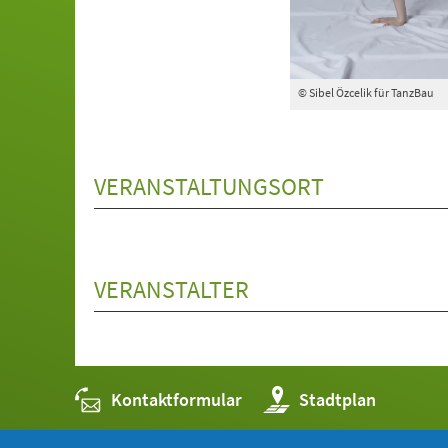
© Sibel Özcelik für TanzBau
VERANSTALTUNGSORT
VERANSTALTER
Kontaktformular
(Öffnet
Stadtplan
in
einem