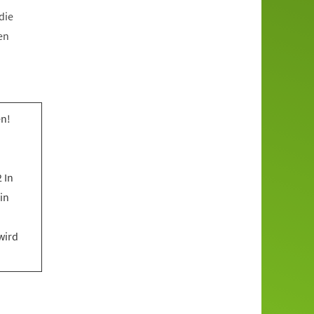
die
en
n!
 In
in
wird