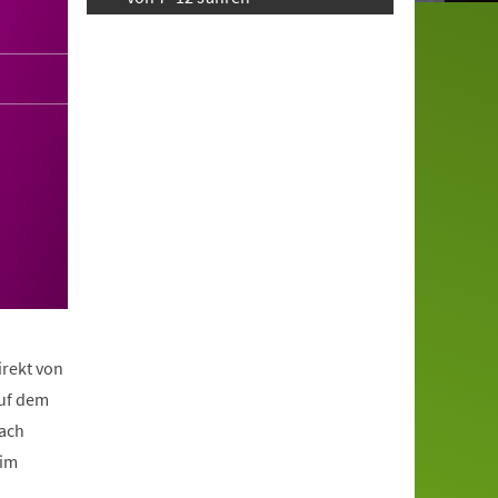
irekt von
auf dem
nach
eim