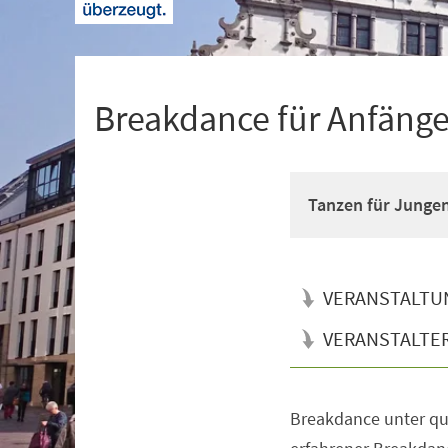
+
1
Breakdance für Anfänger
Tanzen für Junge
VERANSTALTU
VERANSTALTE
Breakdance unter qua
Veranstaltungsinformationen