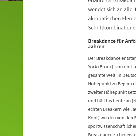
erfahrener Breakdanc
wendet sich an alle 
akrobatischen Elem
Schrittkombinatione
Breakdance für Anfä
Jahren
Der Breakdance entstan
York (Bronx), von dort a
gesamte Welt. In Deutsc
Höhepunkt zu Beginn de
zweiter Höhepunkt setz
und hält bis heute an (
echten Breakern wie „a
Kopf) werden von den B
sportwissenschaftliche
Breakdance zu begeister