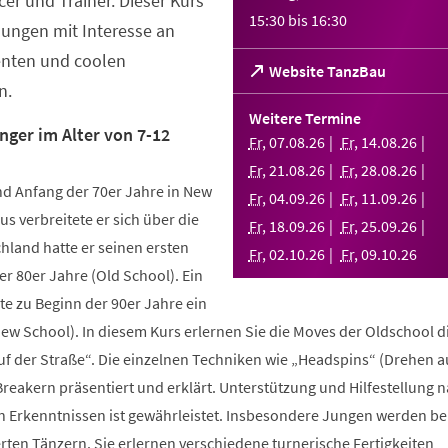
er und Trainer. Dieser Kurs
15:30
bis
16:30
Jungen mit Interesse an
enten und coolen
(Öffnet
Website TanzBau
n.
in
einem
Weitere Termine
neuen
nger im Alter von 7-12
Fr
,
07
.
08
.
26
Fr
,
14
.
08
.
26
Tab)
Fr
,
21
.
08
.
26
Fr
,
28
.
08
.
26
d Anfang der 70er Jahre in New
Fr
,
04
.
09
.
26
Fr
,
11
.
09
.
26
us verbreitete er sich über die
Fr
,
18
.
09
.
26
Fr
,
25
.
09
.
26
hland hatte er seinen ersten
Fr
,
02
.
10
.
26
Fr
,
09
.
10
.
26
r 80er Jahre (Old School). Ein
te zu Beginn der 90er Jahre ein
New School). In diesem Kurs erlernen Sie die Moves der Oldschool d
uf der Straße“. Die einzelnen Techniken wie „Headspins“ (Drehen 
reakern präsentiert und erklärt. Unterstützung und Hilfestellung 
n Erkenntnissen ist gewährleistet. Insbesondere Jungen werden b
ten Tänzern. Sie erlernen verschiedene turnerische Fertigkeiten