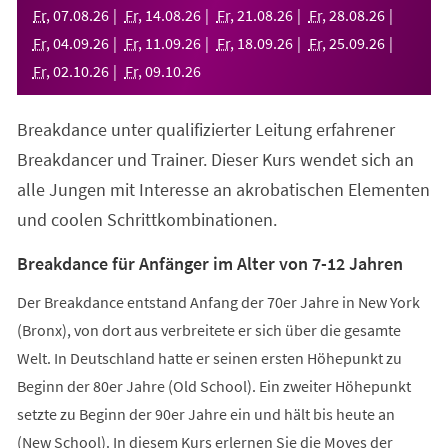
neuen
Fr
,
07
.
08
.
26
Fr
,
14
.
08
.
26
Fr
,
21
.
08
.
26
Fr
,
28
.
08
.
26
Tab)
Fr
,
04
.
09
.
26
Fr
,
11
.
09
.
26
Fr
,
18
.
09
.
26
Fr
,
25
.
09
.
26
Fr
,
02
.
10
.
26
Fr
,
09
.
10
.
26
Breakdance unter qualifizierter Leitung erfahrener
Breakdancer und Trainer. Dieser Kurs wendet sich an
alle Jungen mit Interesse an akrobatischen Elementen
und coolen Schrittkombinationen.
Breakdance für Anfänger im Alter von 7-12 Jahren
Der Breakdance entstand Anfang der 70er Jahre in New York
(Bronx), von dort aus verbreitete er sich über die gesamte
Welt. In Deutschland hatte er seinen ersten Höhepunkt zu
Beginn der 80er Jahre (Old School). Ein zweiter Höhepunkt
setzte zu Beginn der 90er Jahre ein und hält bis heute an
(New School). In diesem Kurs erlernen Sie die Moves der