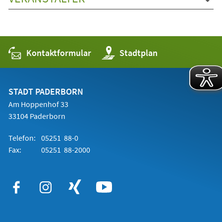
Kontaktformular
(Öffnet
Stadtplan
in
einem
neuen
Tab)
STADT PADERBORN
Am Hoppenhof 33
33104 Paderborn
Telefon:
05251 88-0
Fax:
05251 88-2000