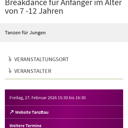
Breakdance für Anfänger im Alter
von 7 -12 Jahren
Tanzen für Jungen
VERANSTALTUNGSORT
VERANSTALTER
Veranstaltungsinformationen
Freitag, 27. Februar 2026
15:30
bis
16:30
(Öffnet
Website TanzBau
in
einem
Weitere Termine