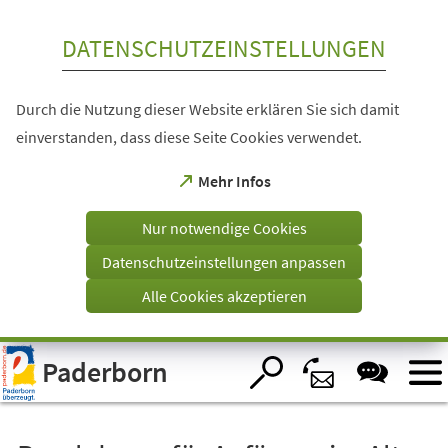
Inhalt anspringen
DATENSCHUTZEINSTELLUNGEN
Durch die Nutzung dieser Website erklären Sie sich damit
einverstanden, dass diese Seite Cookies verwendet.
(Öffnet
Mehr Infos
in
einem
Nur notwendige Cookies
neuen
Tab)
Datenschutzeinstellungen anpassen
Alle Cookies akzeptieren
Visuelle
Paderborn
Assistenzsoftware
öffnen.