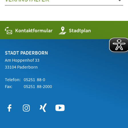
Kontaktformular
(Öffnet
Stadtplan
in
einem
neuen
Tab)
STADT PADERBORN
Am Hoppenhof 33
33104 Paderborn
Telefon:
05251 88-0
Fax:
05251 88-2000