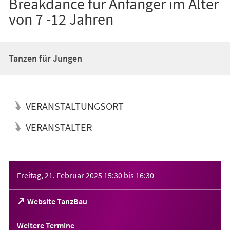
Breakdance für Anfänger im Alter
von 7 -12 Jahren
Tanzen für Jungen
VERANSTALTUNGSORT
VERANSTALTER
Veranstaltungsinformationen
Freitag, 21. Februar 2025
15:30
bis
16:30
(Öffnet
Website TanzBau
in
einem
Weitere Termine