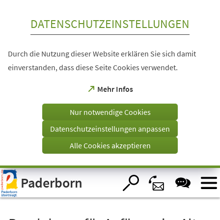
Inhalt anspringen
DATENSCHUTZEINSTELLUNGEN
Durch die Nutzung dieser Website erklären Sie sich damit
einverstanden, dass diese Seite Cookies verwendet.
(Öffnet
Mehr Infos
in
einem
Nur notwendige Cookies
neuen
Tab)
Datenschutzeinstellungen anpassen
Alle Cookies akzeptieren
Visuelle
Paderborn
Assistenzsoftware
öffnen.