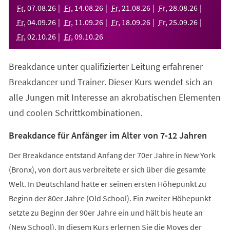
neuen
Fr
,
07
.
08
.
26
Fr
,
14
.
08
.
26
Fr
,
21
.
08
.
26
Fr
,
28
.
08
.
26
Tab)
Fr
,
04
.
09
.
26
Fr
,
11
.
09
.
26
Fr
,
18
.
09
.
26
Fr
,
25
.
09
.
26
Fr
,
02
.
10
.
26
Fr
,
09
.
10
.
26
Breakdance unter qualifizierter Leitung erfahrener
Breakdancer und Trainer. Dieser Kurs wendet sich an
alle Jungen mit Interesse an akrobatischen Elementen
und coolen Schrittkombinationen.
Breakdance für Anfänger im Alter von 7-12 Jahren
Der Breakdance entstand Anfang der 70er Jahre in New York
(Bronx), von dort aus verbreitete er sich über die gesamte
Welt. In Deutschland hatte er seinen ersten Höhepunkt zu
Beginn der 80er Jahre (Old School). Ein zweiter Höhepunkt
setzte zu Beginn der 90er Jahre ein und hält bis heute an
(New School). In diesem Kurs erlernen Sie die Moves der