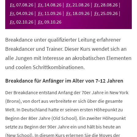
neuen
Fr
,
07
.
08
.
26
Fr
,
14
.
08
.
26
Fr
,
21
.
08
.
26
Fr
,
28
.
08
.
26
Tab)
Fr
,
04
.
09
.
26
Fr
,
11
.
09
.
26
Fr
,
18
.
09
.
26
Fr
,
25
.
09
.
26
Fr
,
02
.
10
.
26
Fr
,
09
.
10
.
26
Breakdance unter qualifizierter Leitung erfahrener
Breakdancer und Trainer. Dieser Kurs wendet sich an
alle Jungen mit Interesse an akrobatischen Elementen
und coolen Schrittkombinationen.
Breakdance für Anfänger im Alter von 7-12 Jahren
Der Breakdance entstand Anfang der 70er Jahre in New York
(Bronx), von dort aus verbreitete er sich über die gesamte
Welt. In Deutschland hatte er seinen ersten Höhepunkt zu
Beginn der 80er Jahre (Old School). Ein zweiter Höhepunkt
setzte zu Beginn der 90er Jahre ein und hält bis heute an
(New School). In diesem Kurs erlernen Sie die Moves der