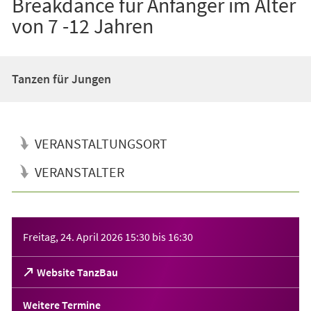
Breakdance für Anfänger im Alter
von 7 -12 Jahren
Tanzen für Jungen
VERANSTALTUNGSORT
VERANSTALTER
Veranstaltungsinformationen
Freitag, 24. April 2026
15:30
bis
16:30
(Öffnet
Website TanzBau
in
einem
Weitere Termine