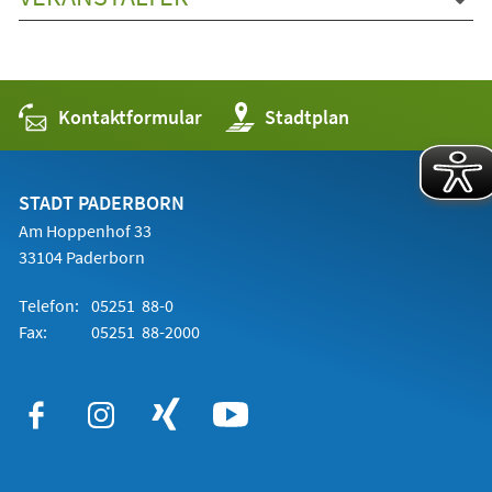
Kontaktformular
(Öffnet
Stadtplan
in
einem
neuen
Tab)
STADT PADERBORN
Am Hoppenhof 33
33104 Paderborn
Telefon:
05251 88-0
Fax:
05251 88-2000