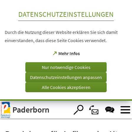
Inhalt anspringen
DATENSCHUTZEINSTELLUNGEN
Durch die Nutzung dieser Website erklären Sie sich damit
einverstanden, dass diese Seite Cookies verwendet.
(Öffnet
Mehr Infos
in
einem
Nur notwendige Cookies
neuen
Tab)
Datenschutzeinstellungen anpassen
Alle Cookies akzeptieren
Visuelle
Paderborn
Assistenzsoftware
öffnen.