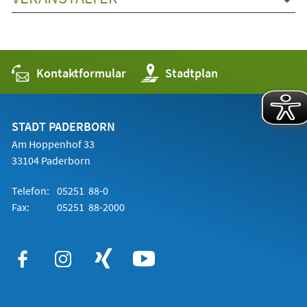
Kontaktformular
(Öffnet
Stadtplan
in
einem
neuen
Tab)
STADT PADERBORN
Am Hoppenhof 33
33104 Paderborn
Telefon:
05251 88-0
Fax:
05251 88-2000