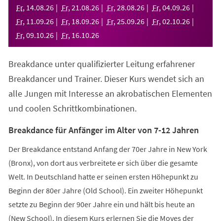
neuen
Fr
,
14
.
08
.
26
Fr
,
21
.
08
.
26
Fr
,
28
.
08
.
26
Fr
,
04
.
09
.
26
Tab)
Fr
,
11
.
09
.
26
Fr
,
18
.
09
.
26
Fr
,
25
.
09
.
26
Fr
,
02
.
10
.
26
Fr
,
09
.
10
.
26
Fr
,
16
.
10
.
26
Breakdance unter qualifizierter Leitung erfahrener
Breakdancer und Trainer. Dieser Kurs wendet sich an
alle Jungen mit Interesse an akrobatischen Elementen
und coolen Schrittkombinationen.
Breakdance für Anfänger im Alter von 7-12 Jahren
Der Breakdance entstand Anfang der 70er Jahre in New York
(Bronx), von dort aus verbreitete er sich über die gesamte
Welt. In Deutschland hatte er seinen ersten Höhepunkt zu
Beginn der 80er Jahre (Old School). Ein zweiter Höhepunkt
setzte zu Beginn der 90er Jahre ein und hält bis heute an
(New School). In diesem Kurs erlernen Sie die Moves der