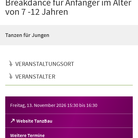
Breakdance für Anfänger im Alter
von 7 -12 Jahren
Tanzen für Jungen
VERANSTALTUNGSORT
VERANSTALTER
Veranstaltungsinformationen
Freitag, 13. November 2026
15:30
bis
16:30
(Öffnet
Website TanzBau
in
einem
Weitere Termine