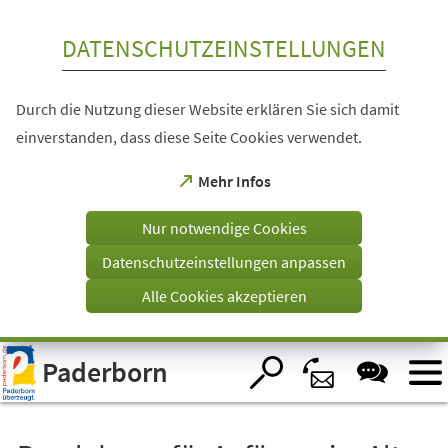
Inhalt anspringen
DATENSCHUTZEINSTELLUNGEN
Durch die Nutzung dieser Website erklären Sie sich damit
einverstanden, dass diese Seite Cookies verwendet.
(Öffnet
Mehr Infos
in
einem
Nur notwendige Cookies
neuen
Tab)
Datenschutzeinstellungen anpassen
Alle Cookies akzeptieren
Visuelle
Paderborn
Assistenzsoftware
öffnen.