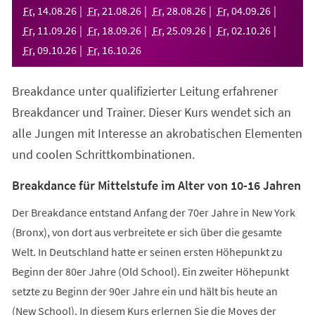
neuen
Fr
,
14
.
08
.
26
Fr
,
21
.
08
.
26
Fr
,
28
.
08
.
26
Fr
,
04
.
09
.
26
Tab)
Fr
,
11
.
09
.
26
Fr
,
18
.
09
.
26
Fr
,
25
.
09
.
26
Fr
,
02
.
10
.
26
Fr
,
09
.
10
.
26
Fr
,
16
.
10
.
26
Breakdance unter qualifizierter Leitung erfahrener
Breakdancer und Trainer. Dieser Kurs wendet sich an
alle Jungen mit Interesse an akrobatischen Elementen
und coolen Schrittkombinationen.
Breakdance für Mittelstufe im Alter von 10-16 Jahren
Der Breakdance entstand Anfang der 70er Jahre in New York
(Bronx), von dort aus verbreitete er sich über die gesamte
Welt. In Deutschland hatte er seinen ersten Höhepunkt zu
Beginn der 80er Jahre (Old School). Ein zweiter Höhepunkt
setzte zu Beginn der 90er Jahre ein und hält bis heute an
(New School). In diesem Kurs erlernen Sie die Moves der