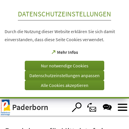
Inhalt anspringen
DATENSCHUTZEINSTELLUNGEN
Durch die Nutzung dieser Website erklären Sie sich damit
einverstanden, dass diese Seite Cookies verwendet.
(Öffnet
Mehr Infos
in
einem
Nur notwendige Cookies
neuen
Tab)
Datenschutzeinstellungen anpassen
Alle Cookies akzeptieren
Visuelle
Paderborn
Assistenzsoftware
öffnen.