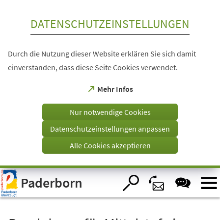
Inhalt anspringen
DATENSCHUTZEINSTELLUNGEN
Durch die Nutzung dieser Website erklären Sie sich damit
einverstanden, dass diese Seite Cookies verwendet.
(Öffnet
Mehr Infos
in
einem
Nur notwendige Cookies
neuen
Tab)
Datenschutzeinstellungen anpassen
Alle Cookies akzeptieren
Visuelle
Paderborn
Assistenzsoftware
öffnen.