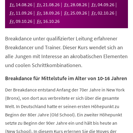
neuen
Fr
,
14
.
08
.
26
Fr
,
21
.
08
.
26
Fr
,
28
.
08
.
26
Fr
,
04
.
09
.
26
Tab)
Fr
,
11
.
09
.
26
Fr
,
18
.
09
.
26
Fr
,
25
.
09
.
26
Fr
,
02
.
10
.
26
Fr
,
09
.
10
.
26
Fr
,
16
.
10
.
26
Breakdance unter qualifizierter Leitung erfahrener
Breakdancer und Trainer. Dieser Kurs wendet sich an
alle Jungen mit Interesse an akrobatischen Elementen
und coolen Schrittkombinationen.
Breakdance für Mittelstufe im Alter von 10-16 Jahren
Der Breakdance entstand Anfang der 70er Jahre in New York
(Bronx), von dort aus verbreitete er sich über die gesamte
Welt. In Deutschland hatte er seinen ersten Höhepunkt zu
Beginn der 80er Jahre (Old School). Ein zweiter Höhepunkt
setzte zu Beginn der 90er Jahre ein und hält bis heute an
(New School). In diesem Kurs erlernen Sie die Moves der