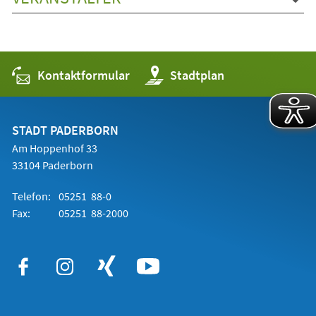
Kontaktformular
(Öffnet
Stadtplan
in
einem
neuen
Tab)
STADT PADERBORN
Am Hoppenhof 33
33104 Paderborn
Telefon:
05251 88-0
Fax:
05251 88-2000