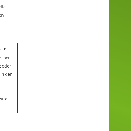
die
en
r E-
, per
2 oder
 In den
wird