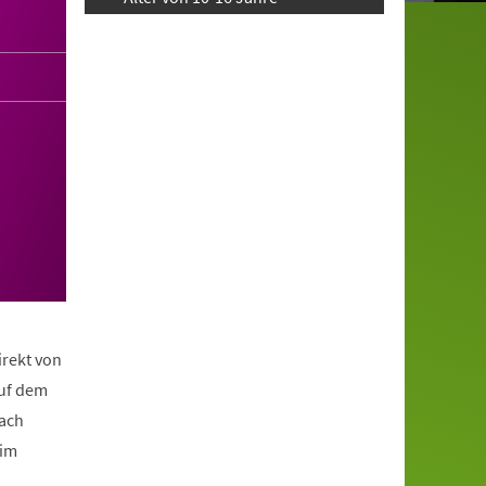
irekt von
auf dem
nach
eim