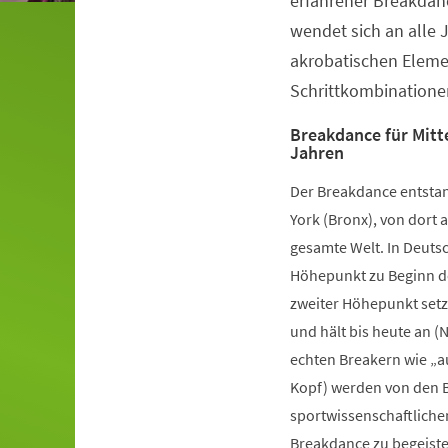
erfahrener Breakdanc
wendet sich an alle 
akrobatischen Elem
Schrittkombinatione
Breakdance für Mitte
Jahren
Der Breakdance entstan
York (Bronx), von dort a
gesamte Welt. In Deutsc
Höhepunkt zu Beginn de
zweiter Höhepunkt setz
und hält bis heute an (
echten Breakern wie „a
Kopf) werden von den B
sportwissenschaftliche
Breakdance zu begeister