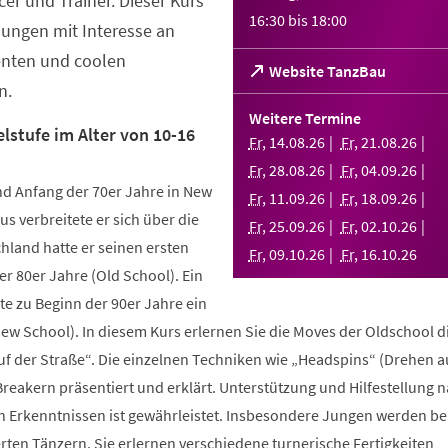
er und Trainer. Dieser Kurs
16:30
bis
18:00
Jungen mit Interesse an
enten und coolen
(Öffnet
Website TanzBau
n.
in
einem
Weitere Termine
neuen
lstufe im Alter von 10-16
Fr
,
14
.
08
.
26
Fr
,
21
.
08
.
26
Tab)
Fr
,
28
.
08
.
26
Fr
,
04
.
09
.
26
d Anfang der 70er Jahre in New
Fr
,
11
.
09
.
26
Fr
,
18
.
09
.
26
us verbreitete er sich über die
Fr
,
25
.
09
.
26
Fr
,
02
.
10
.
26
hland hatte er seinen ersten
Fr
,
09
.
10
.
26
Fr
,
16
.
10
.
26
r 80er Jahre (Old School). Ein
te zu Beginn der 90er Jahre ein
New School). In diesem Kurs erlernen Sie die Moves der Oldschool d
uf der Straße“. Die einzelnen Techniken wie „Headspins“ (Drehen 
reakern präsentiert und erklärt. Unterstützung und Hilfestellung 
n Erkenntnissen ist gewährleistet. Insbesondere Jungen werden b
ten Tänzern. Sie erlernen verschiedene turnerische Fertigkeiten