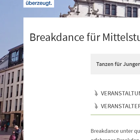
+
1
Breakdance für Mittelst
Tanzen für Junge
VERANSTALTU
VERANSTALTE
Breakdance unter qua
Veranstaltungsinformationen