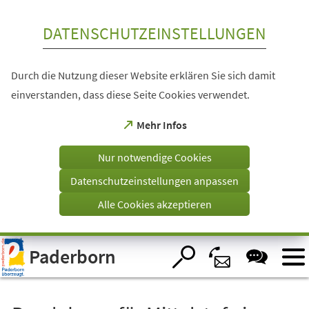
Inhalt anspringen
DATENSCHUTZEINSTELLUNGEN
Durch die Nutzung dieser Website erklären Sie sich damit
einverstanden, dass diese Seite Cookies verwendet.
(Öffnet
Mehr Infos
in
einem
Nur notwendige Cookies
neuen
Tab)
Datenschutzeinstellungen anpassen
Alle Cookies akzeptieren
Visuelle
Paderborn
Assistenzsoftware
öffnen.