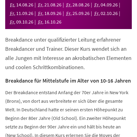
neuen
Fr
,
14
.
08
.
26
Fr
,
21
.
08
.
26
Fr
,
28
.
08
.
26
Fr
,
04
.
09
.
26
Tab)
Fr
,
11
.
09
.
26
Fr
,
18
.
09
.
26
Fr
,
25
.
09
.
26
Fr
,
02
.
10
.
26
Fr
,
09
.
10
.
26
Fr
,
16
.
10
.
26
Breakdance unter qualifizierter Leitung erfahrener
Breakdancer und Trainer. Dieser Kurs wendet sich an
alle Jungen mit Interesse an akrobatischen Elementen
und coolen Schrittkombinationen.
Breakdance für Mittelstufe im Alter von 10-16 Jahren
Der Breakdance entstand Anfang der 70er Jahre in New York
(Bronx), von dort aus verbreitete er sich über die gesamte
Welt. In Deutschland hatte er seinen ersten Höhepunkt zu
Beginn der 80er Jahre (Old School). Ein zweiter Höhepunkt
setzte zu Beginn der 90er Jahre ein und hält bis heute an
(New School). In diesem Kurs erlernen Sie die Moves der