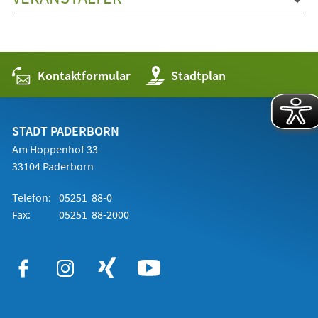
Kontaktformular
(Öffnet
Stadtplan
in
einem
neuen
Tab)
STADT PADERBORN
Am Hoppenhof 33
33104 Paderborn
Telefon:
05251 88-0
Fax:
05251 88-2000