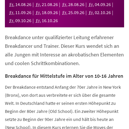
neuen
Fr
,
14
.
08
.
26
Fr
,
21
.
08
.
26
Fr
,
28
.
08
.
26
Fr
,
04
.
09
.
26
Tab)
Fr
,
11
.
09
.
26
Fr
,
18
.
09
.
26
Fr
,
25
.
09
.
26
Fr
,
02
.
10
.
26
Fr
,
09
.
10
.
26
Fr
,
16
.
10
.
26
Breakdance unter qualifizierter Leitung erfahrener
Breakdancer und Trainer. Dieser Kurs wendet sich an
alle Jungen mit Interesse an akrobatischen Elementen
und coolen Schrittkombinationen.
Breakdance für Mittelstufe im Alter von 10-16 Jahren
Der Breakdance entstand Anfang der 70er Jahre in New York
(Bronx), von dort aus verbreitete er sich über die gesamte
Welt. In Deutschland hatte er seinen ersten Höhepunkt zu
Beginn der 80er Jahre (Old School). Ein zweiter Höhepunkt
setzte zu Beginn der 90er Jahre ein und hält bis heute an
(New School). In diesem Kurs erlernen Sie die Moves der