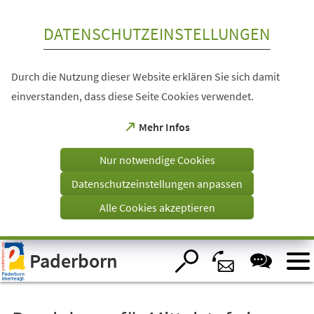
Inhalt anspringen
DATENSCHUTZEINSTELLUNGEN
Durch die Nutzung dieser Website erklären Sie sich damit
einverstanden, dass diese Seite Cookies verwendet.
(Öffnet
Mehr Infos
in
einem
Nur notwendige Cookies
neuen
Tab)
Datenschutzeinstellungen anpassen
Alle Cookies akzeptieren
Visuelle
Paderborn
Assistenzsoftware
öffnen.