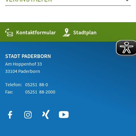
Kontaktformular
(Öffnet
Stadtplan
in
einem
neuen
Tab)
STADT PADERBORN
Am Hoppenhof 33
33104 Paderborn
Telefon:
05251 88-0
Fax:
05251 88-2000