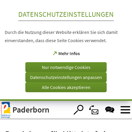
Inhalt anspringen
DATENSCHUTZEINSTELLUNGEN
Durch die Nutzung dieser Website erklären Sie sich damit
einverstanden, dass diese Seite Cookies verwendet.
(Öffnet
Mehr Infos
in
einem
Nur notwendige Cookies
neuen
Tab)
Datenschutzeinstellungen anpassen
Alle Cookies akzeptieren
Visuelle
Paderborn
Assistenzsoftware
öffnen.