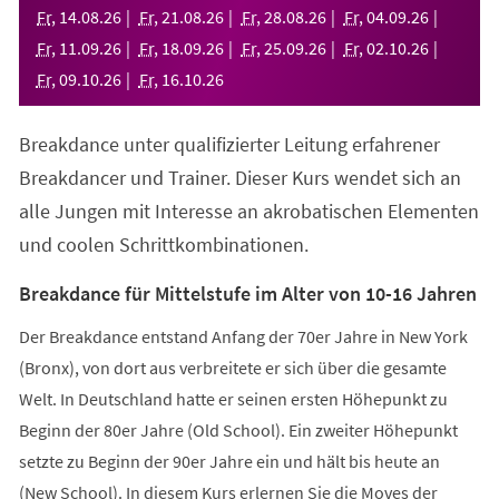
neuen
Fr
,
14
.
08
.
26
Fr
,
21
.
08
.
26
Fr
,
28
.
08
.
26
Fr
,
04
.
09
.
26
Tab)
Fr
,
11
.
09
.
26
Fr
,
18
.
09
.
26
Fr
,
25
.
09
.
26
Fr
,
02
.
10
.
26
Fr
,
09
.
10
.
26
Fr
,
16
.
10
.
26
Breakdance unter qualifizierter Leitung erfahrener
Breakdancer und Trainer. Dieser Kurs wendet sich an
alle Jungen mit Interesse an akrobatischen Elementen
und coolen Schrittkombinationen.
Breakdance für Mittelstufe im Alter von 10-16 Jahren
Der Breakdance entstand Anfang der 70er Jahre in New York
(Bronx), von dort aus verbreitete er sich über die gesamte
Welt. In Deutschland hatte er seinen ersten Höhepunkt zu
Beginn der 80er Jahre (Old School). Ein zweiter Höhepunkt
setzte zu Beginn der 90er Jahre ein und hält bis heute an
(New School). In diesem Kurs erlernen Sie die Moves der