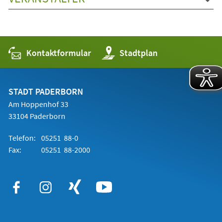
Kontaktformular
(Öffnet
Stadtplan
in
einem
neuen
Tab)
STADT PADERBORN
Am Hoppenhof 33
33104 Paderborn
Telefon:
05251 88-0
Fax:
05251 88-2000