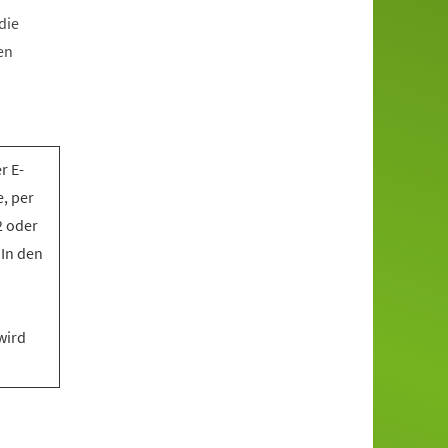
die
en
r E-
, per
2 oder
 In den
wird