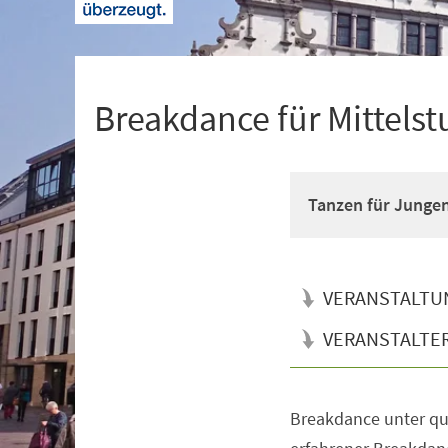
+
1
Breakdance für Mittelst
Tanzen für Junge
VERANSTALTU
VERANSTALTE
Breakdance unter qua
Veranstaltungsinformationen