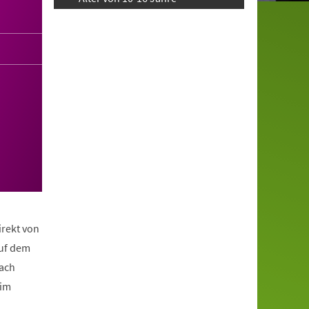
irekt von
auf dem
nach
eim