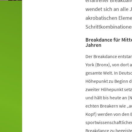
erfahrener Breakdanc
wendet sich an alle 
akrobatischen Elem
Schrittkombinatione
Breakdance für Mitte
Jahren
Der Breakdance entstan
York (Bronx), von dort a
gesamte Welt. In Deutsc
Höhepunkt zu Beginn de
zweiter Höhepunkt setz
und hält bis heute an (
echten Breakern wie „a
Kopf) werden von den B
sportwissenschaftliche
Breakdance zu begeister