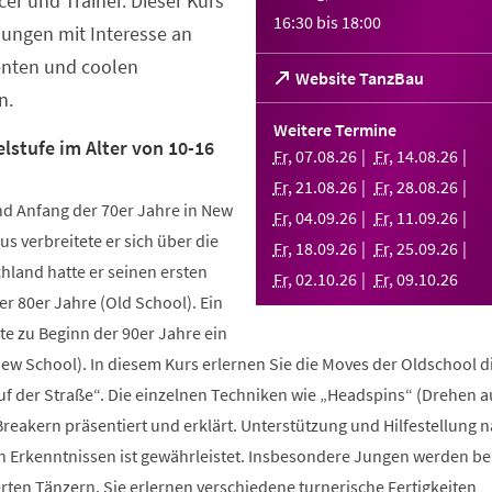
er und Trainer. Dieser Kurs
16:30
bis
18:00
Jungen mit Interesse an
enten und coolen
(Öffnet
Website TanzBau
n.
in
einem
Weitere Termine
neuen
lstufe im Alter von 10-16
Fr
,
07
.
08
.
26
Fr
,
14
.
08
.
26
Tab)
Fr
,
21
.
08
.
26
Fr
,
28
.
08
.
26
d Anfang der 70er Jahre in New
Fr
,
04
.
09
.
26
Fr
,
11
.
09
.
26
us verbreitete er sich über die
Fr
,
18
.
09
.
26
Fr
,
25
.
09
.
26
hland hatte er seinen ersten
Fr
,
02
.
10
.
26
Fr
,
09
.
10
.
26
r 80er Jahre (Old School). Ein
te zu Beginn der 90er Jahre ein
New School). In diesem Kurs erlernen Sie die Moves der Oldschool d
uf der Straße“. Die einzelnen Techniken wie „Headspins“ (Drehen 
reakern präsentiert und erklärt. Unterstützung und Hilfestellung 
n Erkenntnissen ist gewährleistet. Insbesondere Jungen werden b
ten Tänzern. Sie erlernen verschiedene turnerische Fertigkeiten