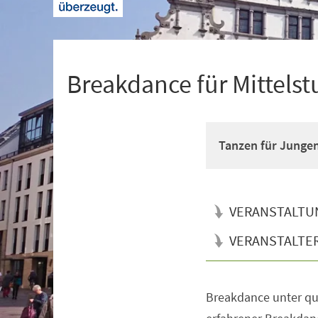
+
1
Breakdance für Mittelst
Tanzen für Junge
VERANSTALTU
VERANSTALTE
Breakdance unter qua
Veranstaltungsinformationen