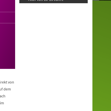
irekt von
auf dem
nach
eim