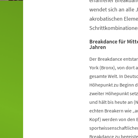
erfahrener Breakdanc
wendet sich an alle 
akrobatischen Elem
Schrittkombinatione
Breakdance für Mitte
Jahren
Der Breakdance entstan
York (Bronx), von dort a
gesamte Welt. In Deutsc
Höhepunkt zu Beginn de
zweiter Höhepunkt setz
und hält bis heute an (
echten Breakern wie „a
Kopf) werden von den B
sportwissenschaftliche
Breakdance zu begeister