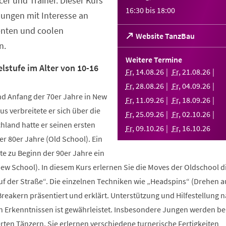
er und Trainer. Dieser Kurs
16:30
bis
18:00
Jungen mit Interesse an
enten und coolen
(Öffnet
Website TanzBau
n.
in
einem
Weitere Termine
neuen
lstufe im Alter von 10-16
Fr
,
14
.
08
.
26
Fr
,
21
.
08
.
26
Tab)
Fr
,
28
.
08
.
26
Fr
,
04
.
09
.
26
d Anfang der 70er Jahre in New
Fr
,
11
.
09
.
26
Fr
,
18
.
09
.
26
us verbreitete er sich über die
Fr
,
25
.
09
.
26
Fr
,
02
.
10
.
26
hland hatte er seinen ersten
Fr
,
09
.
10
.
26
Fr
,
16
.
10
.
26
r 80er Jahre (Old School). Ein
te zu Beginn der 90er Jahre ein
New School). In diesem Kurs erlernen Sie die Moves der Oldschool d
uf der Straße“. Die einzelnen Techniken wie „Headspins“ (Drehen 
reakern präsentiert und erklärt. Unterstützung und Hilfestellung 
n Erkenntnissen ist gewährleistet. Insbesondere Jungen werden b
ten Tänzern. Sie erlernen verschiedene turnerische Fertigkeiten