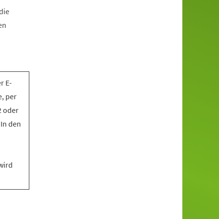
die
en
r E-
, per
2 oder
 In den
wird