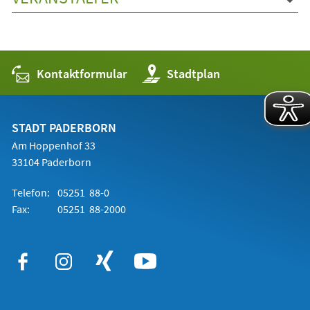
Kontaktformular
(Öffnet
Stadtplan
in
einem
neuen
Tab)
STADT PADERBORN
Am Hoppenhof 33
33104 Paderborn
Telefon:
05251 88-0
Fax:
05251 88-2000