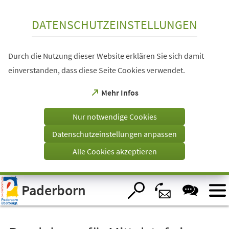
Inhalt anspringen
DATENSCHUTZEINSTELLUNGEN
Durch die Nutzung dieser Website erklären Sie sich damit
einverstanden, dass diese Seite Cookies verwendet.
(Öffnet
Mehr Infos
in
einem
Nur notwendige Cookies
neuen
Tab)
Datenschutzeinstellungen anpassen
Alle Cookies akzeptieren
Visuelle
Paderborn
Assistenzsoftware
öffnen.