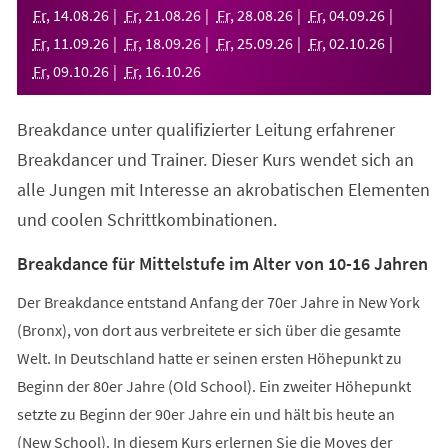
neuen
Fr
,
14
.
08
.
26
Fr
,
21
.
08
.
26
Fr
,
28
.
08
.
26
Fr
,
04
.
09
.
26
Tab)
Fr
,
11
.
09
.
26
Fr
,
18
.
09
.
26
Fr
,
25
.
09
.
26
Fr
,
02
.
10
.
26
Fr
,
09
.
10
.
26
Fr
,
16
.
10
.
26
Breakdance unter qualifizierter Leitung erfahrener
Breakdancer und Trainer. Dieser Kurs wendet sich an
alle Jungen mit Interesse an akrobatischen Elementen
und coolen Schrittkombinationen.
Breakdance für Mittelstufe im Alter von 10-16 Jahren
Der Breakdance entstand Anfang der 70er Jahre in New York
(Bronx), von dort aus verbreitete er sich über die gesamte
Welt. In Deutschland hatte er seinen ersten Höhepunkt zu
Beginn der 80er Jahre (Old School). Ein zweiter Höhepunkt
setzte zu Beginn der 90er Jahre ein und hält bis heute an
(New School). In diesem Kurs erlernen Sie die Moves der