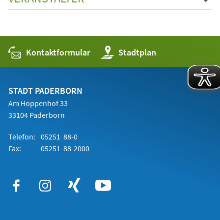
Kontaktformular
(Öffnet
Stadtplan
in
einem
neuen
Tab)
STADT PADERBORN
Am Hoppenhof 33
33104 Paderborn
Telefon:
05251 88-0
Fax:
05251 88-2000