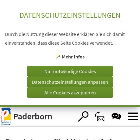
Inhalt anspringen
DATENSCHUTZEINSTELLUNGEN
Durch die Nutzung dieser Website erklären Sie sich damit
einverstanden, dass diese Seite Cookies verwendet.
(Öffnet
Mehr Infos
in
einem
Nur notwendige Cookies
neuen
Tab)
Datenschutzeinstellungen anpassen
Alle Cookies akzeptieren
Visuelle
Paderborn
Assistenzsoftware
öffnen.