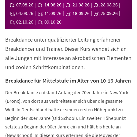
neuen
Fr
,
07
.
08
.
26
Fr
,
14
.
08
.
26
Fr
,
21
.
08
.
26
Fr
,
28
.
08
.
26
Tab)
Fr
,
04
.
09
.
26
Fr
,
11
.
09
.
26
Fr
,
18
.
09
.
26
Fr
,
25
.
09
.
26
Fr
,
02
.
10
.
26
Fr
,
09
.
10
.
26
Breakdance unter qualifizierter Leitung erfahrener
Breakdancer und Trainer. Dieser Kurs wendet sich an
alle Jungen mit Interesse an akrobatischen Elementen
und coolen Schrittkombinationen.
Breakdance für Mittelstufe im Alter von 10-16 Jahren
Der Breakdance entstand Anfang der 70er Jahre in New York
(Bronx), von dort aus verbreitete er sich über die gesamte
Welt. In Deutschland hatte er seinen ersten Höhepunkt zu
Beginn der 80er Jahre (Old School). Ein zweiter Höhepunkt
setzte zu Beginn der 90er Jahre ein und hält bis heute an
(New School). In diesem Kurs erlernen Sie die Moves der