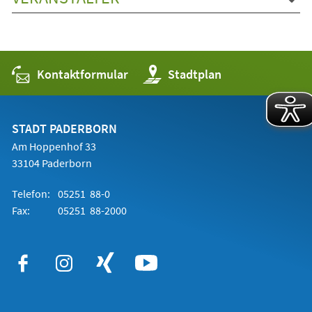
Kontaktformular
(Öffnet
Stadtplan
in
einem
neuen
Tab)
STADT PADERBORN
Am Hoppenhof 33
33104 Paderborn
Telefon:
05251 88-0
Fax:
05251 88-2000