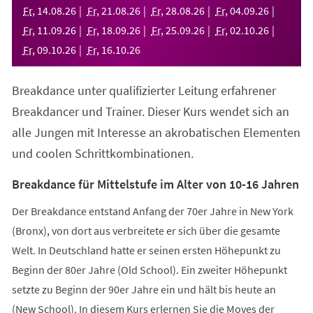
neuen
Fr
,
14
.
08
.
26
Fr
,
21
.
08
.
26
Fr
,
28
.
08
.
26
Fr
,
04
.
09
.
26
Tab)
Fr
,
11
.
09
.
26
Fr
,
18
.
09
.
26
Fr
,
25
.
09
.
26
Fr
,
02
.
10
.
26
Fr
,
09
.
10
.
26
Fr
,
16
.
10
.
26
Breakdance unter qualifizierter Leitung erfahrener
Breakdancer und Trainer. Dieser Kurs wendet sich an
alle Jungen mit Interesse an akrobatischen Elementen
und coolen Schrittkombinationen.
Breakdance für Mittelstufe im Alter von 10-16 Jahren
Der Breakdance entstand Anfang der 70er Jahre in New York
(Bronx), von dort aus verbreitete er sich über die gesamte
Welt. In Deutschland hatte er seinen ersten Höhepunkt zu
Beginn der 80er Jahre (Old School). Ein zweiter Höhepunkt
setzte zu Beginn der 90er Jahre ein und hält bis heute an
(New School). In diesem Kurs erlernen Sie die Moves der