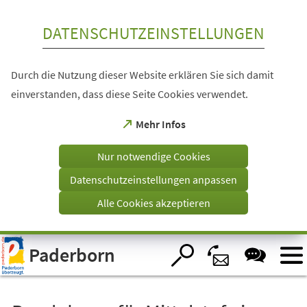
Inhalt anspringen
DATENSCHUTZEINSTELLUNGEN
Durch die Nutzung dieser Website erklären Sie sich damit
einverstanden, dass diese Seite Cookies verwendet.
(Öffnet
Mehr Infos
in
einem
Nur notwendige Cookies
neuen
Tab)
Datenschutzeinstellungen anpassen
Alle Cookies akzeptieren
Visuelle
Paderborn
Assistenzsoftware
öffnen.