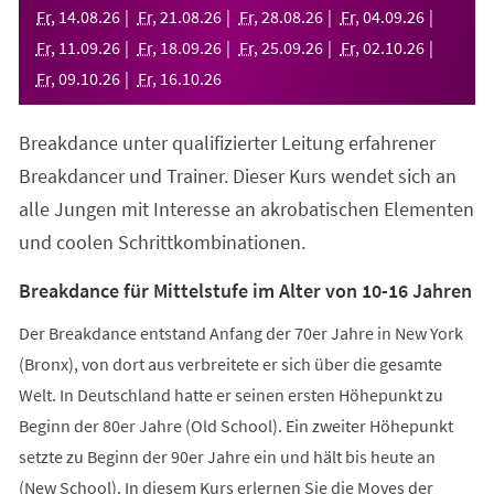
neuen
Fr
,
14
.
08
.
26
Fr
,
21
.
08
.
26
Fr
,
28
.
08
.
26
Fr
,
04
.
09
.
26
Tab)
Fr
,
11
.
09
.
26
Fr
,
18
.
09
.
26
Fr
,
25
.
09
.
26
Fr
,
02
.
10
.
26
Fr
,
09
.
10
.
26
Fr
,
16
.
10
.
26
Breakdance unter qualifizierter Leitung erfahrener
Breakdancer und Trainer. Dieser Kurs wendet sich an
alle Jungen mit Interesse an akrobatischen Elementen
und coolen Schrittkombinationen.
Breakdance für Mittelstufe im Alter von 10-16 Jahren
Der Breakdance entstand Anfang der 70er Jahre in New York
(Bronx), von dort aus verbreitete er sich über die gesamte
Welt. In Deutschland hatte er seinen ersten Höhepunkt zu
Beginn der 80er Jahre (Old School). Ein zweiter Höhepunkt
setzte zu Beginn der 90er Jahre ein und hält bis heute an
(New School). In diesem Kurs erlernen Sie die Moves der