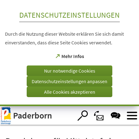
Inhalt anspringen
DATENSCHUTZEINSTELLUNGEN
Durch die Nutzung dieser Website erklären Sie sich damit
einverstanden, dass diese Seite Cookies verwendet.
(Öffnet
Mehr Infos
in
einem
Nur notwendige Cookies
neuen
Tab)
Datenschutzeinstellungen anpassen
Alle Cookies akzeptieren
Visuelle
Paderborn
Assistenzsoftware
öffnen.