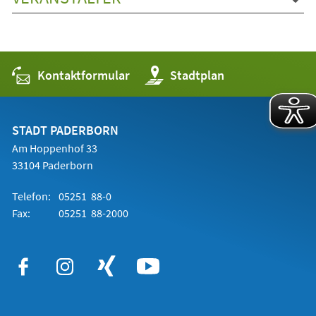
Kontaktformular
(Öffnet
Stadtplan
in
einem
neuen
Tab)
STADT PADERBORN
Am Hoppenhof 33
33104 Paderborn
Telefon:
05251 88-0
Fax:
05251 88-2000