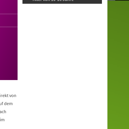
irekt von
auf dem
nach
eim