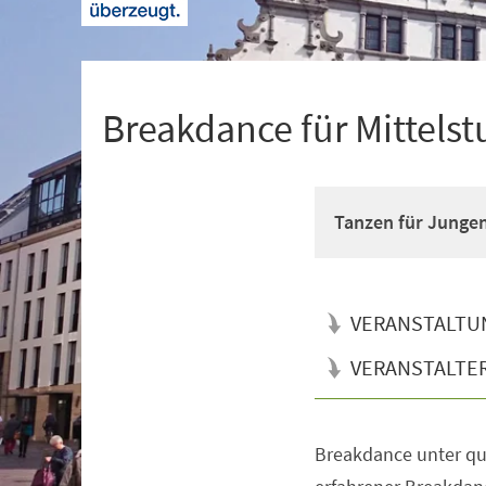
+
1
Breakdance für Mittelst
Tanzen für Junge
VERANSTALTU
VERANSTALTE
Breakdance unter qua
Veranstaltungsinformationen