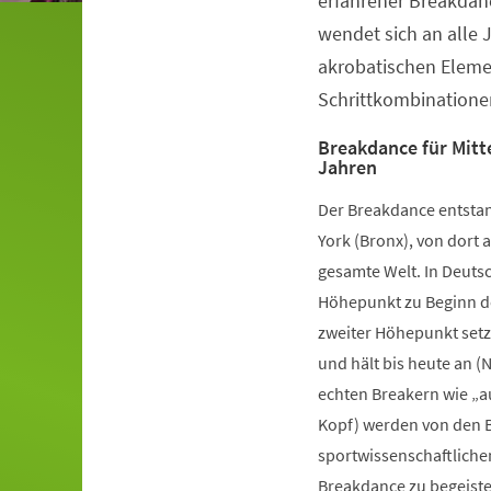
erfahrener Breakdanc
wendet sich an alle 
akrobatischen Elem
Schrittkombinatione
Breakdance für Mitte
Jahren
Der Breakdance entstan
York (Bronx), von dort a
gesamte Welt. In Deutsc
Höhepunkt zu Beginn de
zweiter Höhepunkt setz
und hält bis heute an (
echten Breakern wie „a
Kopf) werden von den B
sportwissenschaftliche
Breakdance zu begeister