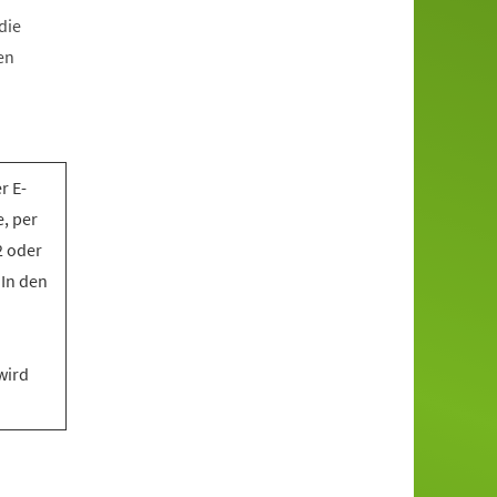
die
en
r E-
, per
2 oder
 In den
wird