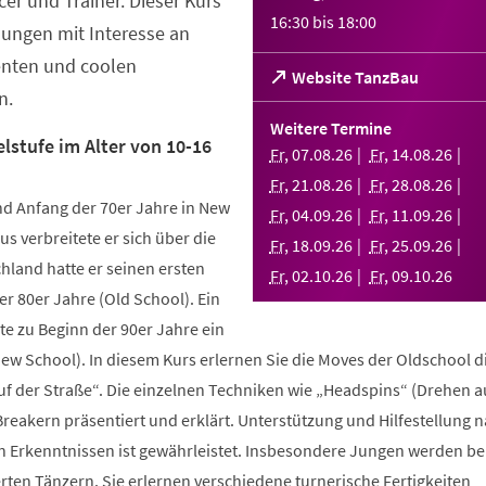
er und Trainer. Dieser Kurs
16:30
bis
18:00
Jungen mit Interesse an
enten und coolen
(Öffnet
Website TanzBau
n.
in
einem
Weitere Termine
neuen
lstufe im Alter von 10-16
Fr
,
07
.
08
.
26
Fr
,
14
.
08
.
26
Tab)
Fr
,
21
.
08
.
26
Fr
,
28
.
08
.
26
d Anfang der 70er Jahre in New
Fr
,
04
.
09
.
26
Fr
,
11
.
09
.
26
us verbreitete er sich über die
Fr
,
18
.
09
.
26
Fr
,
25
.
09
.
26
hland hatte er seinen ersten
Fr
,
02
.
10
.
26
Fr
,
09
.
10
.
26
r 80er Jahre (Old School). Ein
te zu Beginn der 90er Jahre ein
New School). In diesem Kurs erlernen Sie die Moves der Oldschool d
uf der Straße“. Die einzelnen Techniken wie „Headspins“ (Drehen 
reakern präsentiert und erklärt. Unterstützung und Hilfestellung 
n Erkenntnissen ist gewährleistet. Insbesondere Jungen werden b
ten Tänzern. Sie erlernen verschiedene turnerische Fertigkeiten