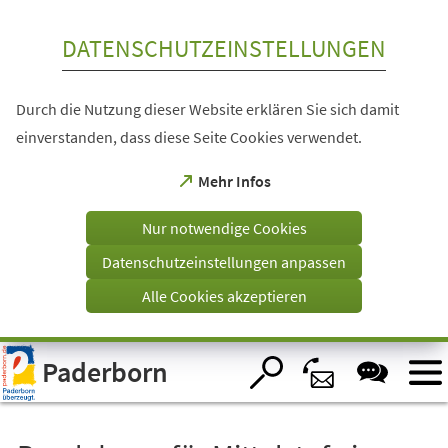
Inhalt anspringen
DATENSCHUTZEINSTELLUNGEN
Durch die Nutzung dieser Website erklären Sie sich damit
einverstanden, dass diese Seite Cookies verwendet.
(Öffnet
Mehr Infos
in
einem
Nur notwendige Cookies
neuen
Tab)
Datenschutzeinstellungen anpassen
Alle Cookies akzeptieren
Visuelle
Paderborn
Assistenzsoftware
öffnen.