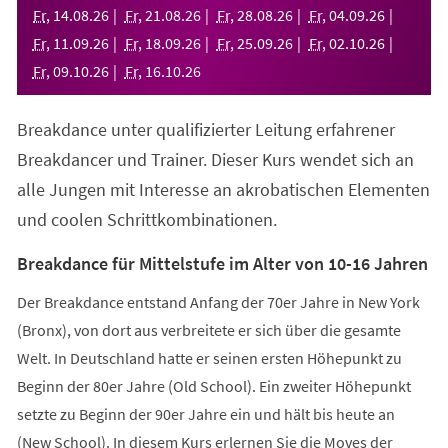
neuen
Fr
,
14
.
08
.
26
Fr
,
21
.
08
.
26
Fr
,
28
.
08
.
26
Fr
,
04
.
09
.
26
Tab)
Fr
,
11
.
09
.
26
Fr
,
18
.
09
.
26
Fr
,
25
.
09
.
26
Fr
,
02
.
10
.
26
Fr
,
09
.
10
.
26
Fr
,
16
.
10
.
26
Breakdance unter qualifizierter Leitung erfahrener
Breakdancer und Trainer. Dieser Kurs wendet sich an
alle Jungen mit Interesse an akrobatischen Elementen
und coolen Schrittkombinationen.
Breakdance für Mittelstufe im Alter von 10-16 Jahren
Der Breakdance entstand Anfang der 70er Jahre in New York
(Bronx), von dort aus verbreitete er sich über die gesamte
Welt. In Deutschland hatte er seinen ersten Höhepunkt zu
Beginn der 80er Jahre (Old School). Ein zweiter Höhepunkt
setzte zu Beginn der 90er Jahre ein und hält bis heute an
(New School). In diesem Kurs erlernen Sie die Moves der