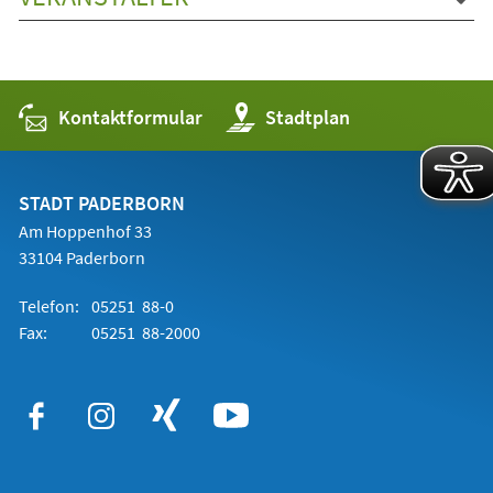
Kontaktformular
(Öffnet
Stadtplan
in
einem
neuen
Tab)
STADT PADERBORN
Am Hoppenhof 33
33104 Paderborn
Telefon:
05251 88-0
Fax:
05251 88-2000