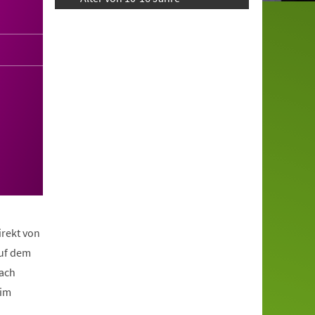
irekt von
auf dem
nach
eim