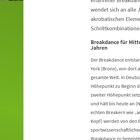
erfahrener Breakdanc
wendet sich an alle 
akrobatischen Elem
Schrittkombinatione
Breakdance für Mitte
Jahren
Der Breakdance entstan
York (Bronx), von dort a
gesamte Welt. In Deutsc
Höhepunkt zu Beginn de
zweiter Höhepunkt setz
und hält bis heute an (
echten Breakern wie „a
Kopf) werden von den B
sportwissenschaftliche
Breakdance zu begeister