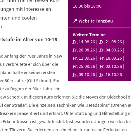
er und Trainer. Dieser Kurs
16:30
bis
18:00
Jungen mit Interesse an
enten und coolen
(Öffnet
Website TanzBau
n.
in
einem
Weitere Termine
neuen
lstufe im Alter von 10-16
Fr
,
14
.
08
.
26
Fr
,
21
.
08
.
26
Tab)
Fr
,
28
.
08
.
26
Fr
,
04
.
09
.
26
d Anfang der 70er Jahre in New
Fr
,
11
.
09
.
26
Fr
,
18
.
09
.
26
us verbreitete er sich über die
Fr
,
25
.
09
.
26
Fr
,
02
.
10
.
26
hland hatte er seinen ersten
Fr
,
09
.
10
.
26
Fr
,
16
.
10
.
26
r 80er Jahre (Old School). Ein
te zu Beginn der 90er Jahre ein
New School). In diesem Kurs erlernen Sie die Moves der Oldschool d
uf der Straße“. Die einzelnen Techniken wie „Headspins“ (Drehen 
reakern präsentiert und erklärt. Unterstützung und Hilfestellung 
n Erkenntnissen ist gewährleistet. Insbesondere Jungen werden b
ten Tänzern. Sie erlernen verschiedene turnerische Fertigkeiten