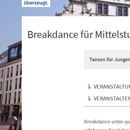
+
1
Breakdance für Mittelst
Tanzen für Junge
VERANSTALTU
VERANSTALTE
Breakdance unter qua
Veranstaltungsinformationen