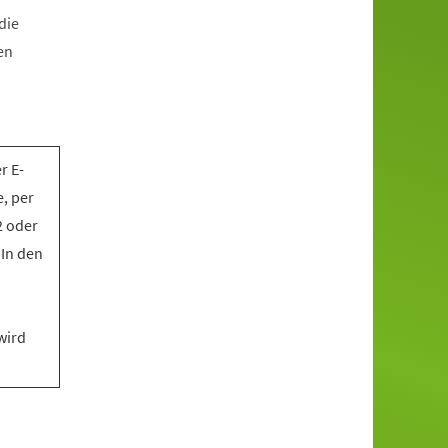
die
en
r E-
, per
2 oder
 In den
wird