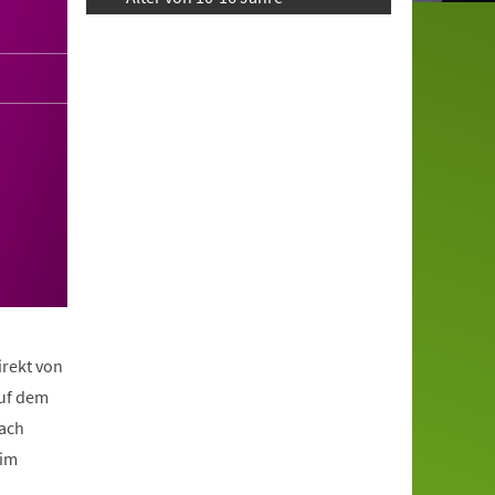
irekt von
auf dem
nach
eim