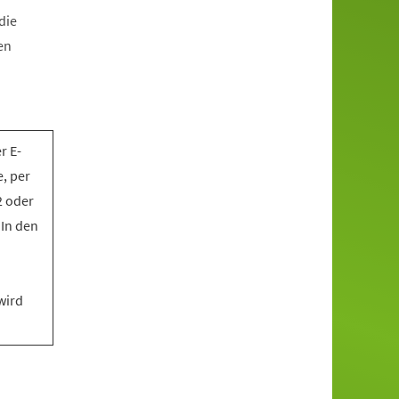
die
en
r E-
, per
2 oder
 In den
wird