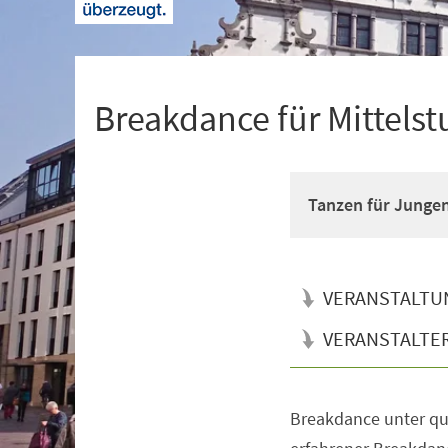
+
1
Breakdance für Mittelst
Tanzen für Junge
VERANSTALTU
VERANSTALTE
Breakdance unter qua
Veranstaltungsinformationen