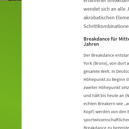
erfahrener Breakdanc
wendet sich an alle 
akrobatischen Elem
Schrittkombinatione
Breakdance für Mitte
Jahren
Der Breakdance entstan
York (Bronx), von dort a
gesamte Welt. In Deutsc
Höhepunkt zu Beginn de
zweiter Höhepunkt setz
und hält bis heute an (
echten Breakern wie „a
Kopf) werden von den B
sportwissenschaftliche
Breakdance zu begeister