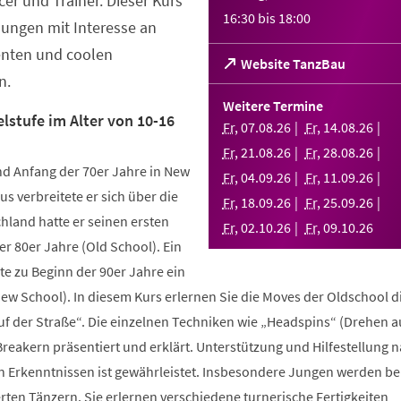
er und Trainer. Dieser Kurs
16:30
bis
18:00
Jungen mit Interesse an
enten und coolen
(Öffnet
Website TanzBau
n.
in
einem
Weitere Termine
neuen
lstufe im Alter von 10-16
Fr
,
07
.
08
.
26
Fr
,
14
.
08
.
26
Tab)
Fr
,
21
.
08
.
26
Fr
,
28
.
08
.
26
d Anfang der 70er Jahre in New
Fr
,
04
.
09
.
26
Fr
,
11
.
09
.
26
us verbreitete er sich über die
Fr
,
18
.
09
.
26
Fr
,
25
.
09
.
26
hland hatte er seinen ersten
Fr
,
02
.
10
.
26
Fr
,
09
.
10
.
26
r 80er Jahre (Old School). Ein
te zu Beginn der 90er Jahre ein
New School). In diesem Kurs erlernen Sie die Moves der Oldschool d
uf der Straße“. Die einzelnen Techniken wie „Headspins“ (Drehen 
reakern präsentiert und erklärt. Unterstützung und Hilfestellung 
n Erkenntnissen ist gewährleistet. Insbesondere Jungen werden b
ten Tänzern. Sie erlernen verschiedene turnerische Fertigkeiten