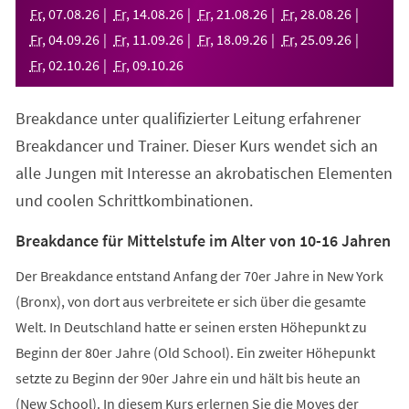
neuen
Fr
,
07
.
08
.
26
Fr
,
14
.
08
.
26
Fr
,
21
.
08
.
26
Fr
,
28
.
08
.
26
Tab)
Fr
,
04
.
09
.
26
Fr
,
11
.
09
.
26
Fr
,
18
.
09
.
26
Fr
,
25
.
09
.
26
Fr
,
02
.
10
.
26
Fr
,
09
.
10
.
26
Breakdance unter qualifizierter Leitung erfahrener
Breakdancer und Trainer. Dieser Kurs wendet sich an
alle Jungen mit Interesse an akrobatischen Elementen
und coolen Schrittkombinationen.
Breakdance für Mittelstufe im Alter von 10-16 Jahren
Der Breakdance entstand Anfang der 70er Jahre in New York
(Bronx), von dort aus verbreitete er sich über die gesamte
Welt. In Deutschland hatte er seinen ersten Höhepunkt zu
Beginn der 80er Jahre (Old School). Ein zweiter Höhepunkt
setzte zu Beginn der 90er Jahre ein und hält bis heute an
(New School). In diesem Kurs erlernen Sie die Moves der