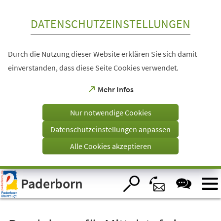
Inhalt anspringen
DATENSCHUTZEINSTELLUNGEN
Durch die Nutzung dieser Website erklären Sie sich damit
einverstanden, dass diese Seite Cookies verwendet.
(Öffnet
Mehr Infos
in
einem
Nur notwendige Cookies
neuen
Tab)
Datenschutzeinstellungen anpassen
Alle Cookies akzeptieren
Visuelle
Paderborn
Assistenzsoftware
öffnen.