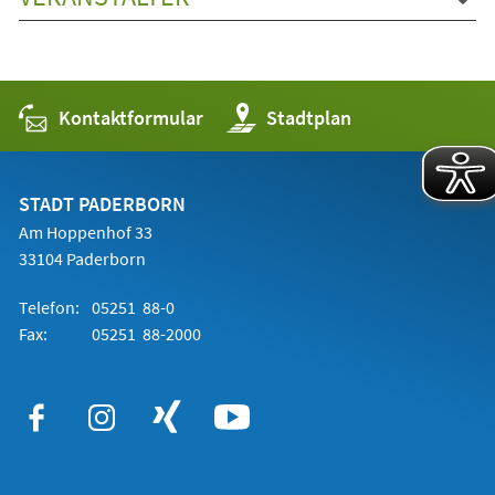
Kontaktformular
(Öffnet
Stadtplan
in
einem
neuen
Tab)
STADT PADERBORN
Am Hoppenhof 33
33104 Paderborn
Telefon:
05251 88-0
Fax:
05251 88-2000