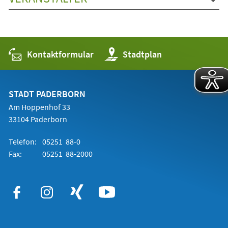
Kontaktformular
(Öffnet
Stadtplan
in
einem
neuen
Tab)
STADT PADERBORN
Am Hoppenhof 33
33104 Paderborn
Telefon:
05251 88-0
Fax:
05251 88-2000