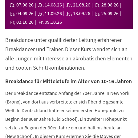
neuen
Fr
,
07
.
08
.
26
Fr
,
14
.
08
.
26
Fr
,
21
.
08
.
26
Fr
,
28
.
08
.
26
Tab)
Fr
,
04
.
09
.
26
Fr
,
11
.
09
.
26
Fr
,
18
.
09
.
26
Fr
,
25
.
09
.
26
Fr
,
02
.
10
.
26
Fr
,
09
.
10
.
26
Breakdance unter qualifizierter Leitung erfahrener
Breakdancer und Trainer. Dieser Kurs wendet sich an
alle Jungen mit Interesse an akrobatischen Elementen
und coolen Schrittkombinationen.
Breakdance für Mittelstufe im Alter von 10-16 Jahren
Der Breakdance entstand Anfang der 70er Jahre in New York
(Bronx), von dort aus verbreitete er sich über die gesamte
Welt. In Deutschland hatte er seinen ersten Höhepunkt zu
Beginn der 80er Jahre (Old School). Ein zweiter Höhepunkt
setzte zu Beginn der 90er Jahre ein und hält bis heute an
(New School). In diesem Kurs erlernen Sie die Moves der