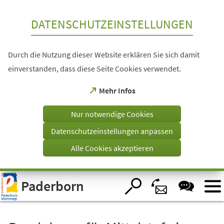
Inhalt anspringen
DATENSCHUTZEINSTELLUNGEN
Durch die Nutzung dieser Website erklären Sie sich damit
einverstanden, dass diese Seite Cookies verwendet.
(Öffnet
Mehr Infos
in
einem
Nur notwendige Cookies
neuen
Tab)
Datenschutzeinstellungen anpassen
Alle Cookies akzeptieren
Visuelle
Paderborn
Assistenzsoftware
öffnen.