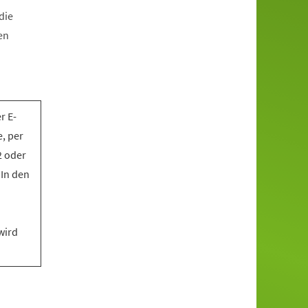
die
en
r E-
, per
2 oder
 In den
wird