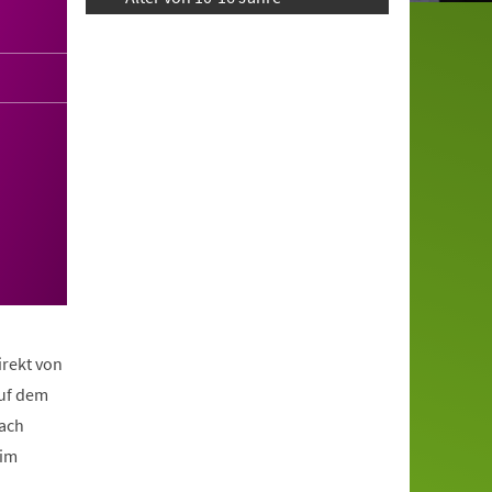
irekt von
auf dem
nach
eim