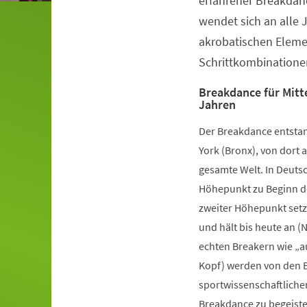
erfahrener Breakdanc
wendet sich an alle 
akrobatischen Elem
Schrittkombinatione
Breakdance für Mitte
Jahren
Der Breakdance entstan
York (Bronx), von dort a
gesamte Welt. In Deutsc
Höhepunkt zu Beginn de
zweiter Höhepunkt setz
und hält bis heute an (
echten Breakern wie „a
Kopf) werden von den B
sportwissenschaftliche
Breakdance zu begeister