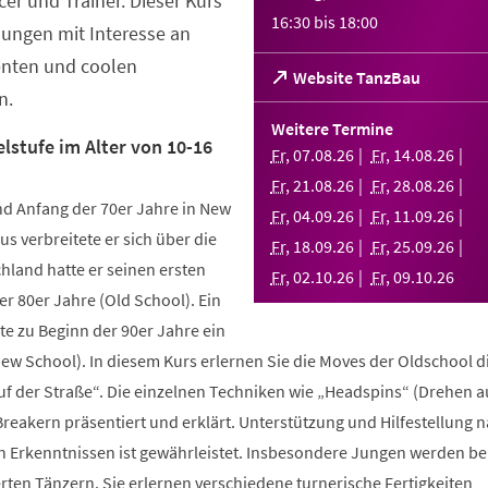
er und Trainer. Dieser Kurs
16:30
bis
18:00
Jungen mit Interesse an
enten und coolen
(Öffnet
Website TanzBau
n.
in
einem
Weitere Termine
neuen
lstufe im Alter von 10-16
Fr
,
07
.
08
.
26
Fr
,
14
.
08
.
26
Tab)
Fr
,
21
.
08
.
26
Fr
,
28
.
08
.
26
d Anfang der 70er Jahre in New
Fr
,
04
.
09
.
26
Fr
,
11
.
09
.
26
us verbreitete er sich über die
Fr
,
18
.
09
.
26
Fr
,
25
.
09
.
26
hland hatte er seinen ersten
Fr
,
02
.
10
.
26
Fr
,
09
.
10
.
26
r 80er Jahre (Old School). Ein
te zu Beginn der 90er Jahre ein
New School). In diesem Kurs erlernen Sie die Moves der Oldschool d
uf der Straße“. Die einzelnen Techniken wie „Headspins“ (Drehen 
reakern präsentiert und erklärt. Unterstützung und Hilfestellung 
n Erkenntnissen ist gewährleistet. Insbesondere Jungen werden b
ten Tänzern. Sie erlernen verschiedene turnerische Fertigkeiten