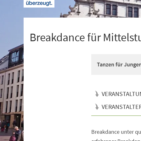
+
1
Breakdance für Mittelst
Tanzen für Junge
VERANSTALTU
VERANSTALTE
Breakdance unter qua
Veranstaltungsinformationen