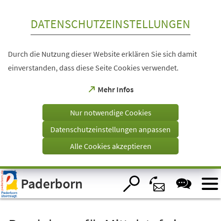
Inhalt anspringen
DATENSCHUTZEINSTELLUNGEN
Durch die Nutzung dieser Website erklären Sie sich damit
einverstanden, dass diese Seite Cookies verwendet.
(Öffnet
Mehr Infos
in
einem
Nur notwendige Cookies
neuen
Tab)
Datenschutzeinstellungen anpassen
Alle Cookies akzeptieren
Visuelle
Paderborn
Assistenzsoftware
öffnen.