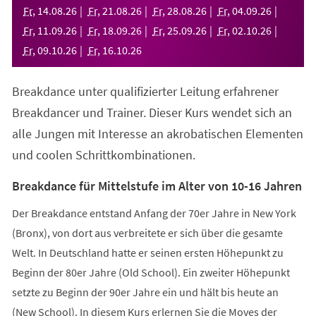
neuen
Fr
,
14
.
08
.
26
Fr
,
21
.
08
.
26
Fr
,
28
.
08
.
26
Fr
,
04
.
09
.
26
Tab)
Fr
,
11
.
09
.
26
Fr
,
18
.
09
.
26
Fr
,
25
.
09
.
26
Fr
,
02
.
10
.
26
Fr
,
09
.
10
.
26
Fr
,
16
.
10
.
26
Breakdance unter qualifizierter Leitung erfahrener
Breakdancer und Trainer. Dieser Kurs wendet sich an
alle Jungen mit Interesse an akrobatischen Elementen
und coolen Schrittkombinationen.
Breakdance für Mittelstufe im Alter von 10-16 Jahren
Der Breakdance entstand Anfang der 70er Jahre in New York
(Bronx), von dort aus verbreitete er sich über die gesamte
Welt. In Deutschland hatte er seinen ersten Höhepunkt zu
Beginn der 80er Jahre (Old School). Ein zweiter Höhepunkt
setzte zu Beginn der 90er Jahre ein und hält bis heute an
(New School). In diesem Kurs erlernen Sie die Moves der