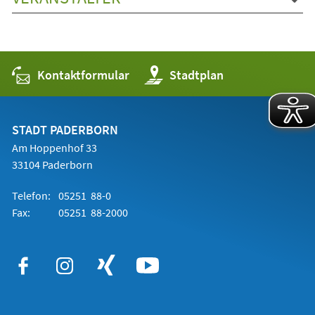
Kontaktformular
(Öffnet
Stadtplan
in
einem
neuen
Tab)
STADT PADERBORN
Am Hoppenhof 33
33104 Paderborn
Telefon:
05251 88-0
Fax:
05251 88-2000