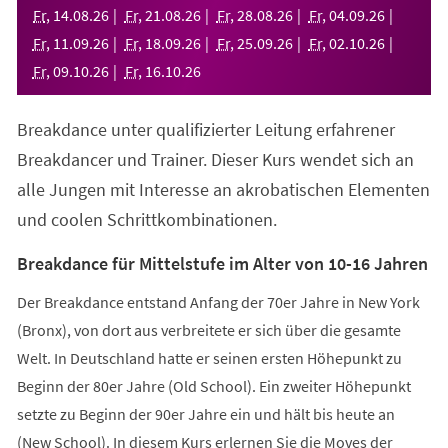
neuen
Fr
,
14
.
08
.
26
Fr
,
21
.
08
.
26
Fr
,
28
.
08
.
26
Fr
,
04
.
09
.
26
Tab)
Fr
,
11
.
09
.
26
Fr
,
18
.
09
.
26
Fr
,
25
.
09
.
26
Fr
,
02
.
10
.
26
Fr
,
09
.
10
.
26
Fr
,
16
.
10
.
26
Breakdance unter qualifizierter Leitung erfahrener
Breakdancer und Trainer. Dieser Kurs wendet sich an
alle Jungen mit Interesse an akrobatischen Elementen
und coolen Schrittkombinationen.
Breakdance für Mittelstufe im Alter von 10-16 Jahren
Der Breakdance entstand Anfang der 70er Jahre in New York
(Bronx), von dort aus verbreitete er sich über die gesamte
Welt. In Deutschland hatte er seinen ersten Höhepunkt zu
Beginn der 80er Jahre (Old School). Ein zweiter Höhepunkt
setzte zu Beginn der 90er Jahre ein und hält bis heute an
(New School). In diesem Kurs erlernen Sie die Moves der