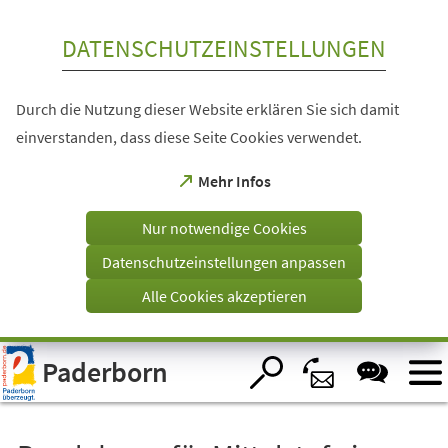
Inhalt anspringen
DATENSCHUTZEINSTELLUNGEN
Durch die Nutzung dieser Website erklären Sie sich damit
einverstanden, dass diese Seite Cookies verwendet.
(Öffnet
Mehr Infos
in
einem
Nur notwendige Cookies
neuen
Tab)
Datenschutzeinstellungen anpassen
Alle Cookies akzeptieren
Visuelle
Paderborn
Assistenzsoftware
öffnen.