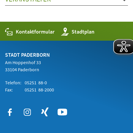
Kontaktformular
(Öffnet
Stadtplan
in
einem
neuen
Tab)
STADT PADERBORN
Am Hoppenhof 33
33104 Paderborn
Telefon:
05251 88-0
Fax:
05251 88-2000