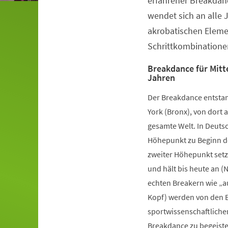
erfahrener Breakdanc
wendet sich an alle 
akrobatischen Elem
Schrittkombinatione
Breakdance für Mitte
Jahren
Der Breakdance entstan
York (Bronx), von dort a
gesamte Welt. In Deutsc
Höhepunkt zu Beginn de
zweiter Höhepunkt setz
und hält bis heute an (
echten Breakern wie „a
Kopf) werden von den B
sportwissenschaftliche
Breakdance zu begeister