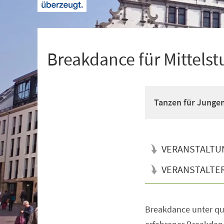
+
1
Breakdance für Mittelst
Tanzen für Junge
VERANSTALTU
VERANSTALTE
Breakdance unter qua
Veranstaltungsinformationen