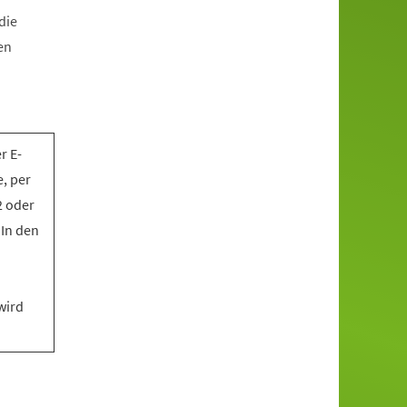
die
en
r E-
, per
2 oder
 In den
wird