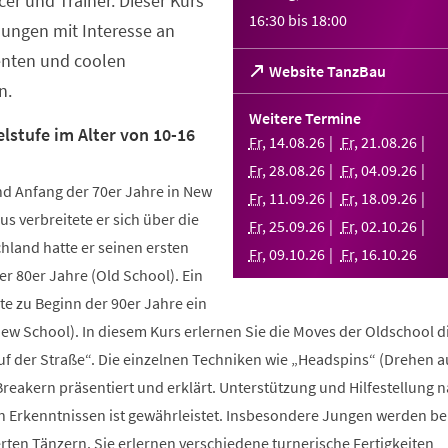
er und Trainer. Dieser Kurs
16:30
bis
18:00
Jungen mit Interesse an
enten und coolen
(Öffnet
Website TanzBau
n.
in
einem
Weitere Termine
neuen
lstufe im Alter von 10-16
Fr
,
14
.
08
.
26
Fr
,
21
.
08
.
26
Tab)
Fr
,
28
.
08
.
26
Fr
,
04
.
09
.
26
d Anfang der 70er Jahre in New
Fr
,
11
.
09
.
26
Fr
,
18
.
09
.
26
us verbreitete er sich über die
Fr
,
25
.
09
.
26
Fr
,
02
.
10
.
26
hland hatte er seinen ersten
Fr
,
09
.
10
.
26
Fr
,
16
.
10
.
26
r 80er Jahre (Old School). Ein
te zu Beginn der 90er Jahre ein
New School). In diesem Kurs erlernen Sie die Moves der Oldschool d
uf der Straße“. Die einzelnen Techniken wie „Headspins“ (Drehen 
reakern präsentiert und erklärt. Unterstützung und Hilfestellung 
n Erkenntnissen ist gewährleistet. Insbesondere Jungen werden b
ten Tänzern. Sie erlernen verschiedene turnerische Fertigkeiten