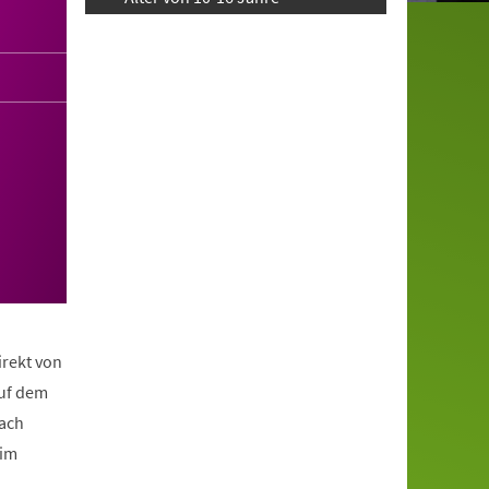
irekt von
auf dem
nach
eim