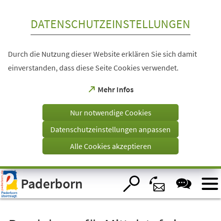
Inhalt anspringen
DATENSCHUTZEINSTELLUNGEN
Durch die Nutzung dieser Website erklären Sie sich damit
einverstanden, dass diese Seite Cookies verwendet.
(Öffnet
Mehr Infos
in
einem
Nur notwendige Cookies
neuen
Tab)
Datenschutzeinstellungen anpassen
Alle Cookies akzeptieren
Visuelle
Paderborn
Assistenzsoftware
öffnen.