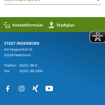
Kontaktformular
(Öffnet
Stadtplan
in
einem
neuen
Tab)
STADT PADERBORN
Am Hoppenhof 33
33104 Paderborn
Telefon:
05251 88-0
Fax:
05251 88-2000