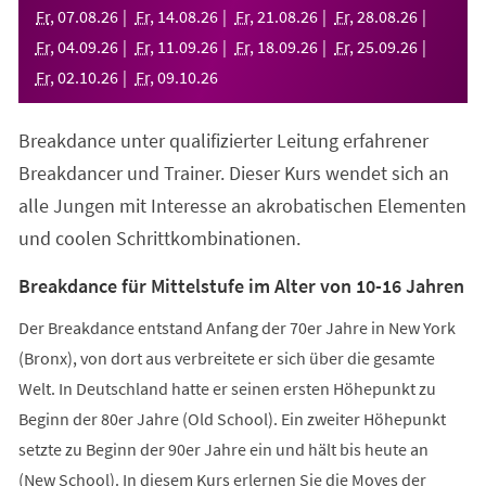
neuen
Fr
,
07
.
08
.
26
Fr
,
14
.
08
.
26
Fr
,
21
.
08
.
26
Fr
,
28
.
08
.
26
Tab)
Fr
,
04
.
09
.
26
Fr
,
11
.
09
.
26
Fr
,
18
.
09
.
26
Fr
,
25
.
09
.
26
Fr
,
02
.
10
.
26
Fr
,
09
.
10
.
26
Breakdance unter qualifizierter Leitung erfahrener
Breakdancer und Trainer. Dieser Kurs wendet sich an
alle Jungen mit Interesse an akrobatischen Elementen
und coolen Schrittkombinationen.
Breakdance für Mittelstufe im Alter von 10-16 Jahren
Der Breakdance entstand Anfang der 70er Jahre in New York
(Bronx), von dort aus verbreitete er sich über die gesamte
Welt. In Deutschland hatte er seinen ersten Höhepunkt zu
Beginn der 80er Jahre (Old School). Ein zweiter Höhepunkt
setzte zu Beginn der 90er Jahre ein und hält bis heute an
(New School). In diesem Kurs erlernen Sie die Moves der