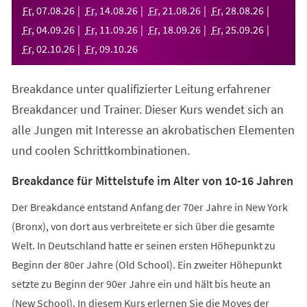
neuen
Fr
,
07
.
08
.
26
Fr
,
14
.
08
.
26
Fr
,
21
.
08
.
26
Fr
,
28
.
08
.
26
Tab)
Fr
,
04
.
09
.
26
Fr
,
11
.
09
.
26
Fr
,
18
.
09
.
26
Fr
,
25
.
09
.
26
Fr
,
02
.
10
.
26
Fr
,
09
.
10
.
26
Breakdance unter qualifizierter Leitung erfahrener
Breakdancer und Trainer. Dieser Kurs wendet sich an
alle Jungen mit Interesse an akrobatischen Elementen
und coolen Schrittkombinationen.
Breakdance für Mittelstufe im Alter von 10-16 Jahren
Der Breakdance entstand Anfang der 70er Jahre in New York
(Bronx), von dort aus verbreitete er sich über die gesamte
Welt. In Deutschland hatte er seinen ersten Höhepunkt zu
Beginn der 80er Jahre (Old School). Ein zweiter Höhepunkt
setzte zu Beginn der 90er Jahre ein und hält bis heute an
(New School). In diesem Kurs erlernen Sie die Moves der