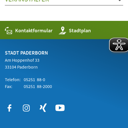
Kontaktformular
(Öffnet
Stadtplan
in
einem
neuen
Tab)
STADT PADERBORN
Am Hoppenhof 33
33104 Paderborn
Telefon:
05251 88-0
Fax:
05251 88-2000