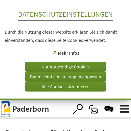
Inhalt anspringen
DATENSCHUTZEINSTELLUNGEN
Durch die Nutzung dieser Website erklären Sie sich damit
einverstanden, dass diese Seite Cookies verwendet.
(Öffnet
Mehr Infos
in
einem
Nur notwendige Cookies
neuen
Tab)
Datenschutzeinstellungen anpassen
Alle Cookies akzeptieren
Visuelle
Paderborn
Assistenzsoftware
öffnen.