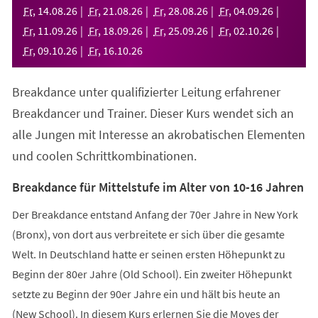
neuen
Fr
,
14
.
08
.
26
Fr
,
21
.
08
.
26
Fr
,
28
.
08
.
26
Fr
,
04
.
09
.
26
Tab)
Fr
,
11
.
09
.
26
Fr
,
18
.
09
.
26
Fr
,
25
.
09
.
26
Fr
,
02
.
10
.
26
Fr
,
09
.
10
.
26
Fr
,
16
.
10
.
26
Breakdance unter qualifizierter Leitung erfahrener
Breakdancer und Trainer. Dieser Kurs wendet sich an
alle Jungen mit Interesse an akrobatischen Elementen
und coolen Schrittkombinationen.
Breakdance für Mittelstufe im Alter von 10-16 Jahren
Der Breakdance entstand Anfang der 70er Jahre in New York
(Bronx), von dort aus verbreitete er sich über die gesamte
Welt. In Deutschland hatte er seinen ersten Höhepunkt zu
Beginn der 80er Jahre (Old School). Ein zweiter Höhepunkt
setzte zu Beginn der 90er Jahre ein und hält bis heute an
(New School). In diesem Kurs erlernen Sie die Moves der