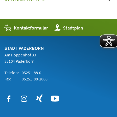
Kontaktformular
(Öffnet
Stadtplan
in
einem
neuen
Tab)
STADT PADERBORN
Am Hoppenhof 33
33104 Paderborn
Telefon:
05251 88-0
Fax:
05251 88-2000