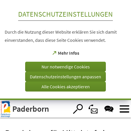
Inhalt anspringen
DATENSCHUTZEINSTELLUNGEN
Durch die Nutzung dieser Website erklären Sie sich damit
einverstanden, dass diese Seite Cookies verwendet.
(Öffnet
Mehr Infos
in
einem
Nur notwendige Cookies
neuen
Tab)
Datenschutzeinstellungen anpassen
Alle Cookies akzeptieren
Visuelle
Paderborn
Assistenzsoftware
öffnen.