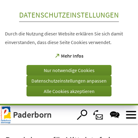
Inhalt anspringen
DATENSCHUTZEINSTELLUNGEN
Durch die Nutzung dieser Website erklären Sie sich damit
einverstanden, dass diese Seite Cookies verwendet.
(Öffnet
Mehr Infos
in
einem
Nur notwendige Cookies
neuen
Tab)
Datenschutzeinstellungen anpassen
Alle Cookies akzeptieren
Visuelle
Paderborn
Assistenzsoftware
öffnen.