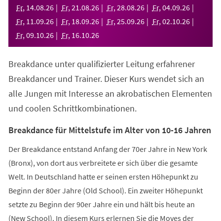
neuen
Fr
,
14
.
08
.
26
Fr
,
21
.
08
.
26
Fr
,
28
.
08
.
26
Fr
,
04
.
09
.
26
Tab)
Fr
,
11
.
09
.
26
Fr
,
18
.
09
.
26
Fr
,
25
.
09
.
26
Fr
,
02
.
10
.
26
Fr
,
09
.
10
.
26
Fr
,
16
.
10
.
26
Breakdance unter qualifizierter Leitung erfahrener
Breakdancer und Trainer. Dieser Kurs wendet sich an
alle Jungen mit Interesse an akrobatischen Elementen
und coolen Schrittkombinationen.
Breakdance für Mittelstufe im Alter von 10-16 Jahren
Der Breakdance entstand Anfang der 70er Jahre in New York
(Bronx), von dort aus verbreitete er sich über die gesamte
Welt. In Deutschland hatte er seinen ersten Höhepunkt zu
Beginn der 80er Jahre (Old School). Ein zweiter Höhepunkt
setzte zu Beginn der 90er Jahre ein und hält bis heute an
(New School). In diesem Kurs erlernen Sie die Moves der