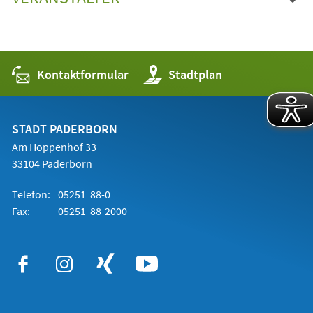
Kontaktformular
(Öffnet
Stadtplan
in
einem
neuen
Tab)
STADT PADERBORN
Am Hoppenhof 33
33104 Paderborn
Telefon:
05251 88-0
Fax:
05251 88-2000