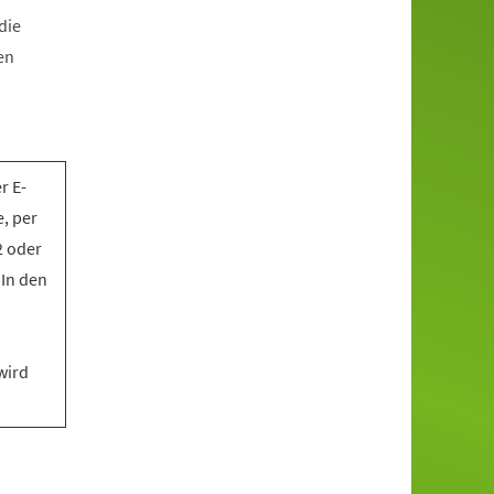
die
en
r E-
, per
2 oder
 In den
wird