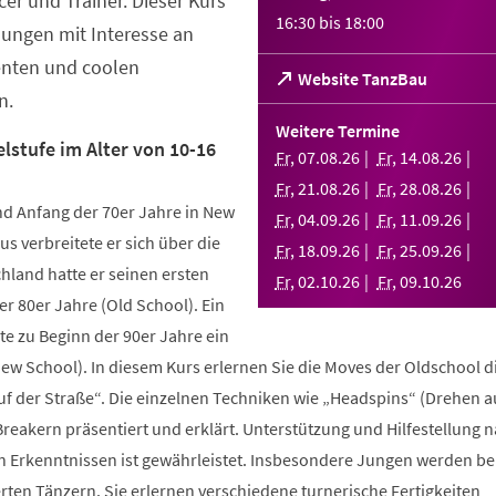
er und Trainer. Dieser Kurs
16:30
bis
18:00
Jungen mit Interesse an
enten und coolen
(Öffnet
Website TanzBau
n.
in
einem
Weitere Termine
neuen
lstufe im Alter von 10-16
Fr
,
07
.
08
.
26
Fr
,
14
.
08
.
26
Tab)
Fr
,
21
.
08
.
26
Fr
,
28
.
08
.
26
d Anfang der 70er Jahre in New
Fr
,
04
.
09
.
26
Fr
,
11
.
09
.
26
us verbreitete er sich über die
Fr
,
18
.
09
.
26
Fr
,
25
.
09
.
26
hland hatte er seinen ersten
Fr
,
02
.
10
.
26
Fr
,
09
.
10
.
26
r 80er Jahre (Old School). Ein
te zu Beginn der 90er Jahre ein
New School). In diesem Kurs erlernen Sie die Moves der Oldschool d
uf der Straße“. Die einzelnen Techniken wie „Headspins“ (Drehen 
reakern präsentiert und erklärt. Unterstützung und Hilfestellung 
n Erkenntnissen ist gewährleistet. Insbesondere Jungen werden b
ten Tänzern. Sie erlernen verschiedene turnerische Fertigkeiten