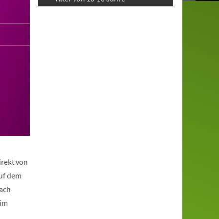
irekt von
auf dem
nach
eim