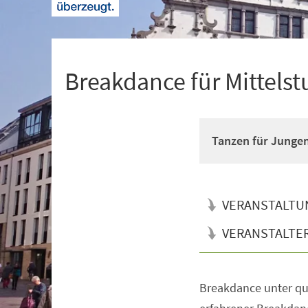
+
1
Breakdance für Mittelst
Tanzen für Junge
VERANSTALTU
VERANSTALTE
Breakdance unter qua
Veranstaltungsinformationen