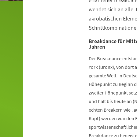
erfahrener Breakdanc
wendet sich an alle 
akrobatischen Elem
Schrittkombinatione
Breakdance für Mitte
Jahren
Der Breakdance entstan
York (Bronx), von dort a
gesamte Welt. In Deutsc
Höhepunkt zu Beginn de
zweiter Höhepunkt setz
und hält bis heute an (
echten Breakern wie „a
Kopf) werden von den B
sportwissenschaftliche
Breakdance zu begeister