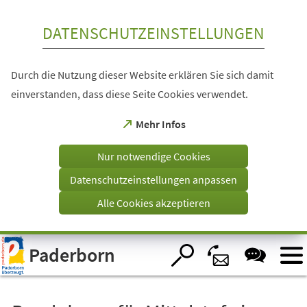
Inhalt anspringen
DATENSCHUTZEINSTELLUNGEN
Durch die Nutzung dieser Website erklären Sie sich damit
einverstanden, dass diese Seite Cookies verwendet.
(Öffnet
Mehr Infos
in
einem
Nur notwendige Cookies
neuen
Tab)
Datenschutzeinstellungen anpassen
Alle Cookies akzeptieren
Visuelle
Paderborn
Assistenzsoftware
öffnen.