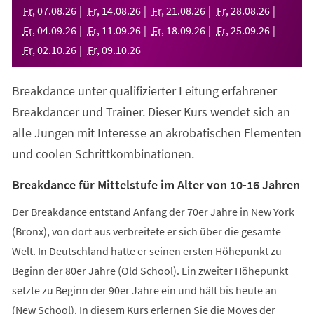
neuen
Fr
,
07
.
08
.
26
Fr
,
14
.
08
.
26
Fr
,
21
.
08
.
26
Fr
,
28
.
08
.
26
Tab)
Fr
,
04
.
09
.
26
Fr
,
11
.
09
.
26
Fr
,
18
.
09
.
26
Fr
,
25
.
09
.
26
Fr
,
02
.
10
.
26
Fr
,
09
.
10
.
26
Breakdance unter qualifizierter Leitung erfahrener
Breakdancer und Trainer. Dieser Kurs wendet sich an
alle Jungen mit Interesse an akrobatischen Elementen
und coolen Schrittkombinationen.
Breakdance für Mittelstufe im Alter von 10-16 Jahren
Der Breakdance entstand Anfang der 70er Jahre in New York
(Bronx), von dort aus verbreitete er sich über die gesamte
Welt. In Deutschland hatte er seinen ersten Höhepunkt zu
Beginn der 80er Jahre (Old School). Ein zweiter Höhepunkt
setzte zu Beginn der 90er Jahre ein und hält bis heute an
(New School). In diesem Kurs erlernen Sie die Moves der