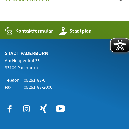
Kontaktformular
(Öffnet
Stadtplan
in
einem
neuen
Tab)
STADT PADERBORN
Am Hoppenhof 33
33104 Paderborn
Telefon:
05251 88-0
Fax:
05251 88-2000