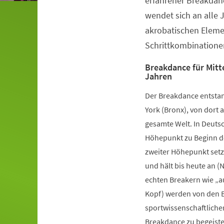
erfahrener Breakdanc
wendet sich an alle 
akrobatischen Elem
Schrittkombinatione
Breakdance für Mitte
Jahren
Der Breakdance entstan
York (Bronx), von dort a
gesamte Welt. In Deutsc
Höhepunkt zu Beginn de
zweiter Höhepunkt setz
und hält bis heute an (
echten Breakern wie „a
Kopf) werden von den B
sportwissenschaftliche
Breakdance zu begeister