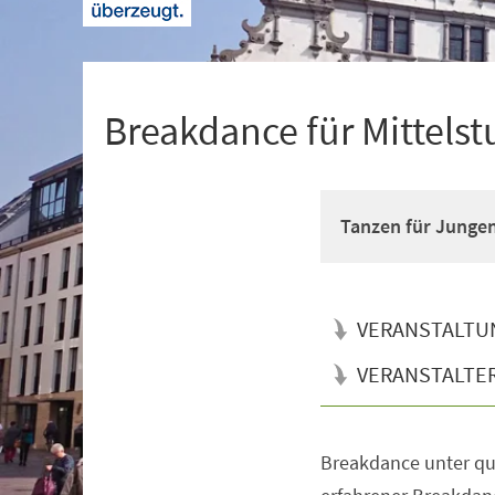
+
1
Breakdance für Mittelst
Tanzen für Junge
VERANSTALTU
VERANSTALTE
Breakdance unter qua
Veranstaltungsinformationen