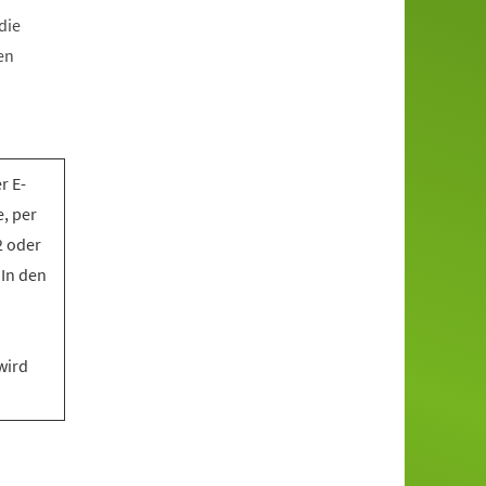
die
en
r E-
, per
2 oder
 In den
wird