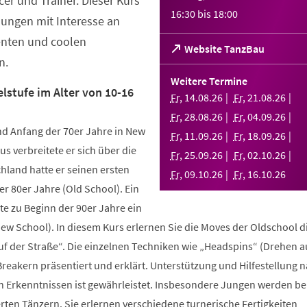
er und Trainer. Dieser Kurs
16:30
bis
18:00
Jungen mit Interesse an
enten und coolen
(Öffnet
Website TanzBau
n.
in
einem
Weitere Termine
neuen
lstufe im Alter von 10-16
Fr
,
14
.
08
.
26
Fr
,
21
.
08
.
26
Tab)
Fr
,
28
.
08
.
26
Fr
,
04
.
09
.
26
d Anfang der 70er Jahre in New
Fr
,
11
.
09
.
26
Fr
,
18
.
09
.
26
us verbreitete er sich über die
Fr
,
25
.
09
.
26
Fr
,
02
.
10
.
26
hland hatte er seinen ersten
Fr
,
09
.
10
.
26
Fr
,
16
.
10
.
26
r 80er Jahre (Old School). Ein
te zu Beginn der 90er Jahre ein
New School). In diesem Kurs erlernen Sie die Moves der Oldschool d
uf der Straße“. Die einzelnen Techniken wie „Headspins“ (Drehen 
reakern präsentiert und erklärt. Unterstützung und Hilfestellung 
n Erkenntnissen ist gewährleistet. Insbesondere Jungen werden b
ten Tänzern. Sie erlernen verschiedene turnerische Fertigkeiten