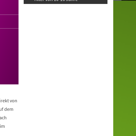
irekt von
auf dem
nach
eim