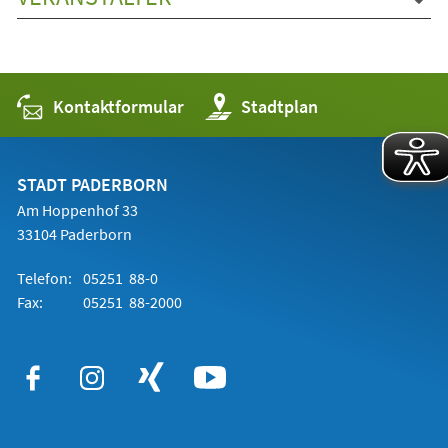
Kontaktformular
(Öffnet
Stadtplan
in
einem
neuen
Tab)
STADT PADERBORN
Am Hoppenhof 33
33104 Paderborn
Telefon:
05251 88-0
Fax:
05251 88-2000