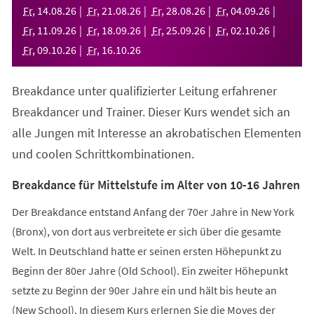
neuen
Fr
,
14
.
08
.
26
Fr
,
21
.
08
.
26
Fr
,
28
.
08
.
26
Fr
,
04
.
09
.
26
Tab)
Fr
,
11
.
09
.
26
Fr
,
18
.
09
.
26
Fr
,
25
.
09
.
26
Fr
,
02
.
10
.
26
Fr
,
09
.
10
.
26
Fr
,
16
.
10
.
26
Breakdance unter qualifizierter Leitung erfahrener
Breakdancer und Trainer. Dieser Kurs wendet sich an
alle Jungen mit Interesse an akrobatischen Elementen
und coolen Schrittkombinationen.
Breakdance für Mittelstufe im Alter von 10-16 Jahren
Der Breakdance entstand Anfang der 70er Jahre in New York
(Bronx), von dort aus verbreitete er sich über die gesamte
Welt. In Deutschland hatte er seinen ersten Höhepunkt zu
Beginn der 80er Jahre (Old School). Ein zweiter Höhepunkt
setzte zu Beginn der 90er Jahre ein und hält bis heute an
(New School). In diesem Kurs erlernen Sie die Moves der