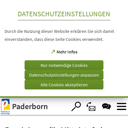
Inhalt anspringen
DATENSCHUTZEINSTELLUNGEN
Durch die Nutzung dieser Website erklären Sie sich damit
einverstanden, dass diese Seite Cookies verwendet.
(Öffnet
Mehr Infos
in
einem
Nur notwendige Cookies
neuen
Tab)
Datenschutzeinstellungen anpassen
Alle Cookies akzeptieren
Visuelle
Paderborn
Assistenzsoftware
öffnen.