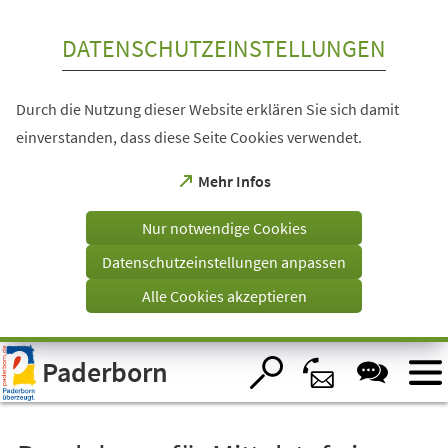
Inhalt anspringen
DATENSCHUTZEINSTELLUNGEN
Durch die Nutzung dieser Website erklären Sie sich damit
einverstanden, dass diese Seite Cookies verwendet.
(Öffnet
Mehr Infos
in
einem
Nur notwendige Cookies
neuen
Tab)
Datenschutzeinstellungen anpassen
Alle Cookies akzeptieren
Visuelle
Paderborn
Assistenzsoftware
öffnen.