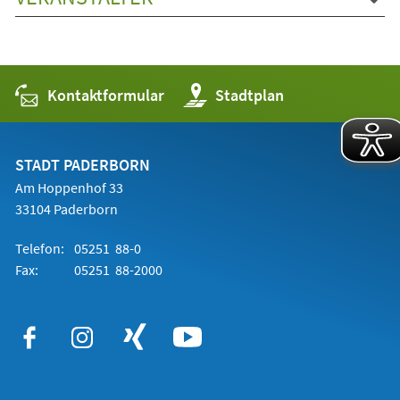
Kontaktformular
(Öffnet
Stadtplan
in
einem
neuen
Tab)
STADT PADERBORN
Am Hoppenhof 33
33104 Paderborn
Telefon:
05251 88-0
Fax:
05251 88-2000