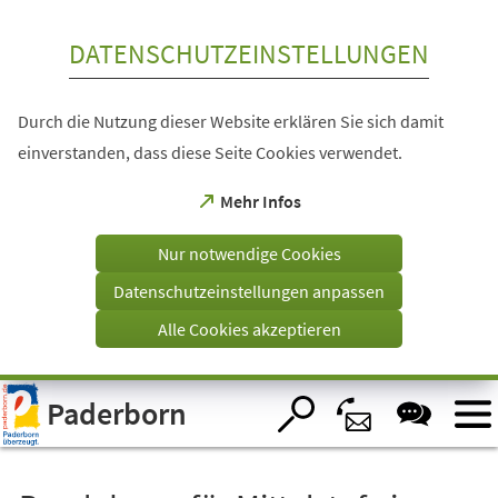
Inhalt anspringen
DATENSCHUTZEINSTELLUNGEN
Durch die Nutzung dieser Website erklären Sie sich damit
einverstanden, dass diese Seite Cookies verwendet.
(Öffnet
Mehr Infos
in
einem
Nur notwendige Cookies
neuen
Tab)
Datenschutzeinstellungen anpassen
Alle Cookies akzeptieren
Visuelle
Paderborn
Assistenzsoftware
öffnen.