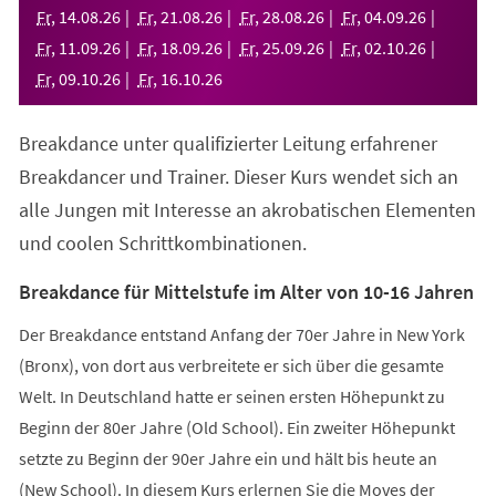
neuen
Fr
,
14
.
08
.
26
Fr
,
21
.
08
.
26
Fr
,
28
.
08
.
26
Fr
,
04
.
09
.
26
Tab)
Fr
,
11
.
09
.
26
Fr
,
18
.
09
.
26
Fr
,
25
.
09
.
26
Fr
,
02
.
10
.
26
Fr
,
09
.
10
.
26
Fr
,
16
.
10
.
26
Breakdance unter qualifizierter Leitung erfahrener
Breakdancer und Trainer. Dieser Kurs wendet sich an
alle Jungen mit Interesse an akrobatischen Elementen
und coolen Schrittkombinationen.
Breakdance für Mittelstufe im Alter von 10-16 Jahren
Der Breakdance entstand Anfang der 70er Jahre in New York
(Bronx), von dort aus verbreitete er sich über die gesamte
Welt. In Deutschland hatte er seinen ersten Höhepunkt zu
Beginn der 80er Jahre (Old School). Ein zweiter Höhepunkt
setzte zu Beginn der 90er Jahre ein und hält bis heute an
(New School). In diesem Kurs erlernen Sie die Moves der