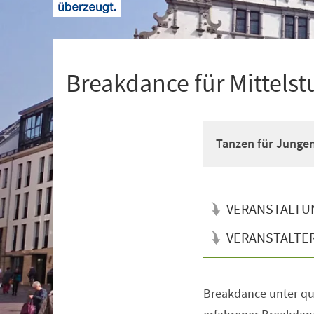
+
1
Breakdance für Mittelst
Tanzen für Junge
VERANSTALTU
VERANSTALTE
Breakdance unter qua
Veranstaltungsinformationen