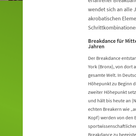
erfahrener Breakdanc
wendet sich an alle 
akrobatischen Elem
Schrittkombinatione
Breakdance für Mitte
Jahren
Der Breakdance entstan
York (Bronx), von dort a
gesamte Welt. In Deutsc
Höhepunkt zu Beginn de
zweiter Höhepunkt setz
und hält bis heute an (
echten Breakern wie „a
Kopf) werden von den B
sportwissenschaftliche
Breakdance zu begeister