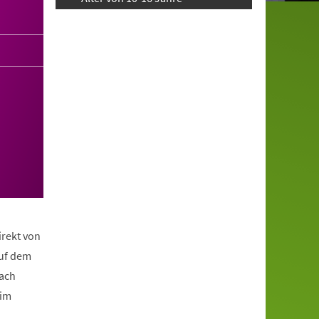
irekt von
auf dem
nach
eim