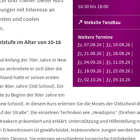
er und Trainer. Dieser Kurs
16:30
bis
18:00
Jungen mit Interesse an
enten und coolen
(Öffnet
Website TanzBau
n.
in
einem
Weitere Termine
neuen
lstufe im Alter von 10-16
Fr
,
07
.
08
.
26
Fr
,
14
.
08
.
26
Tab)
Fr
,
21
.
08
.
26
Fr
,
28
.
08
.
26
d Anfang der 70er Jahre in New
Fr
,
04
.
09
.
26
Fr
,
11
.
09
.
26
us verbreitete er sich über die
Fr
,
18
.
09
.
26
Fr
,
25
.
09
.
26
hland hatte er seinen ersten
Fr
,
02
.
10
.
26
Fr
,
09
.
10
.
26
r 80er Jahre (Old School). Ein
te zu Beginn der 90er Jahre ein
New School). In diesem Kurs erlernen Sie die Moves der Oldschool d
uf der Straße“. Die einzelnen Techniken wie „Headspins“ (Drehen 
reakern präsentiert und erklärt. Unterstützung und Hilfestellung 
n Erkenntnissen ist gewährleistet. Insbesondere Jungen werden b
ten Tänzern. Sie erlernen verschiedene turnerische Fertigkeiten