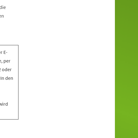
die
en
r E-
, per
2 oder
 In den
wird