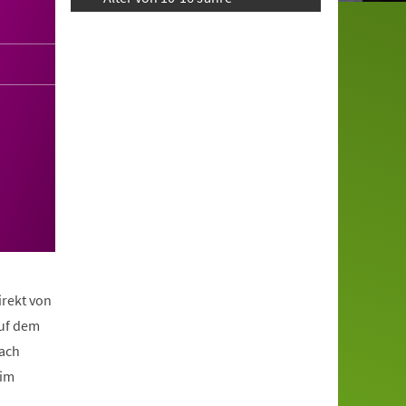
irekt von
auf dem
nach
eim