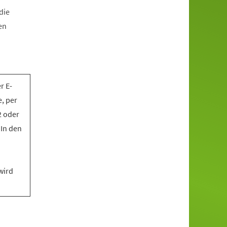
die
en
r E-
, per
2 oder
 In den
wird