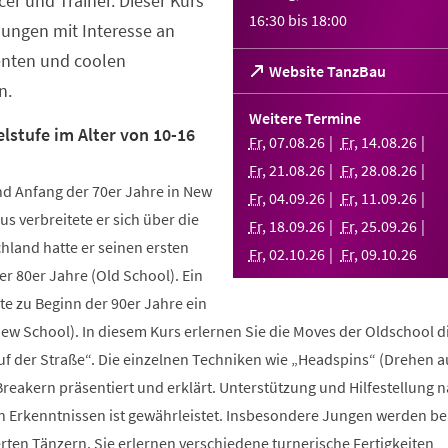
er und Trainer. Dieser Kurs
16:30
bis
18:00
Jungen mit Interesse an
enten und coolen
(Öffnet
Website TanzBau
n.
in
einem
Weitere Termine
neuen
lstufe im Alter von 10-16
Fr
,
07
.
08
.
26
Fr
,
14
.
08
.
26
Tab)
Fr
,
21
.
08
.
26
Fr
,
28
.
08
.
26
d Anfang der 70er Jahre in New
Fr
,
04
.
09
.
26
Fr
,
11
.
09
.
26
us verbreitete er sich über die
Fr
,
18
.
09
.
26
Fr
,
25
.
09
.
26
hland hatte er seinen ersten
Fr
,
02
.
10
.
26
Fr
,
09
.
10
.
26
r 80er Jahre (Old School). Ein
te zu Beginn der 90er Jahre ein
New School). In diesem Kurs erlernen Sie die Moves der Oldschool d
uf der Straße“. Die einzelnen Techniken wie „Headspins“ (Drehen 
reakern präsentiert und erklärt. Unterstützung und Hilfestellung 
n Erkenntnissen ist gewährleistet. Insbesondere Jungen werden b
ten Tänzern. Sie erlernen verschiedene turnerische Fertigkeiten