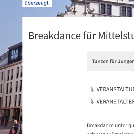
+
1
Breakdance für Mittelst
Tanzen für Junge
VERANSTALTU
VERANSTALTE
Breakdance unter qua
Veranstaltungsinformationen