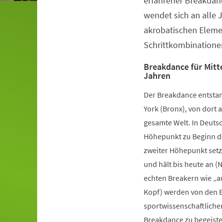
erfahrener Breakdanc
wendet sich an alle 
akrobatischen Elem
Schrittkombinatione
Breakdance für Mitte
Jahren
Der Breakdance entstan
York (Bronx), von dort a
gesamte Welt. In Deutsc
Höhepunkt zu Beginn de
zweiter Höhepunkt setz
und hält bis heute an (
echten Breakern wie „a
Kopf) werden von den B
sportwissenschaftliche
Breakdance zu begeister