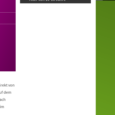
irekt von
auf dem
nach
eim