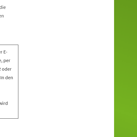
die
en
r E-
, per
2 oder
 In den
wird