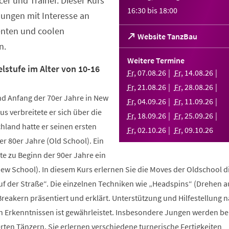
er und Trainer. Dieser Kurs
16:30
bis
18:00
Jungen mit Interesse an
enten und coolen
(Öffnet
Website TanzBau
n.
in
einem
Weitere Termine
neuen
lstufe im Alter von 10-16
Fr
,
07
.
08
.
26
Fr
,
14
.
08
.
26
Tab)
Fr
,
21
.
08
.
26
Fr
,
28
.
08
.
26
d Anfang der 70er Jahre in New
Fr
,
04
.
09
.
26
Fr
,
11
.
09
.
26
us verbreitete er sich über die
Fr
,
18
.
09
.
26
Fr
,
25
.
09
.
26
hland hatte er seinen ersten
Fr
,
02
.
10
.
26
Fr
,
09
.
10
.
26
r 80er Jahre (Old School). Ein
te zu Beginn der 90er Jahre ein
New School). In diesem Kurs erlernen Sie die Moves der Oldschool d
uf der Straße“. Die einzelnen Techniken wie „Headspins“ (Drehen 
reakern präsentiert und erklärt. Unterstützung und Hilfestellung 
n Erkenntnissen ist gewährleistet. Insbesondere Jungen werden b
ten Tänzern. Sie erlernen verschiedene turnerische Fertigkeiten