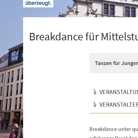
+
1
Breakdance für Mittelst
Tanzen für Junge
VERANSTALTU
VERANSTALTE
Breakdance unter qua
Veranstaltungsinformationen