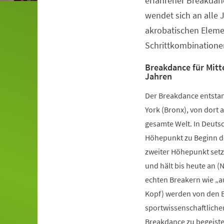
erfahrener Breakdanc
wendet sich an alle 
akrobatischen Elem
Schrittkombinatione
Breakdance für Mitte
Jahren
Der Breakdance entstan
York (Bronx), von dort a
gesamte Welt. In Deutsc
Höhepunkt zu Beginn de
zweiter Höhepunkt setz
und hält bis heute an (
echten Breakern wie „a
Kopf) werden von den B
sportwissenschaftliche
Breakdance zu begeister