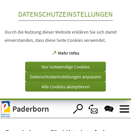
Inhalt anspringen
DATENSCHUTZEINSTELLUNGEN
Durch die Nutzung dieser Website erklären Sie sich damit
einverstanden, dass diese Seite Cookies verwendet.
(Öffnet
Mehr Infos
in
einem
Nur notwendige Cookies
neuen
Tab)
Datenschutzeinstellungen anpassen
Alle Cookies akzeptieren
Visuelle
Paderborn
Assistenzsoftware
öffnen.