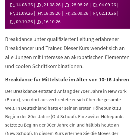
neuen
Fr
,
14
.
08
.
26
Fr
,
21
.
08
.
26
Fr
,
28
.
08
.
26
Fr
,
04
.
09
.
26
Tab)
Fr
,
11
.
09
.
26
Fr
,
18
.
09
.
26
Fr
,
25
.
09
.
26
Fr
,
02
.
10
.
26
Fr
,
09
.
10
.
26
Fr
,
16
.
10
.
26
Breakdance unter qualifizierter Leitung erfahrener
Breakdancer und Trainer. Dieser Kurs wendet sich an
alle Jungen mit Interesse an akrobatischen Elementen
und coolen Schrittkombinationen.
Breakdance für Mittelstufe im Alter von 10-16 Jahren
Der Breakdance entstand Anfang der 70er Jahre in New York
(Bronx), von dort aus verbreitete er sich über die gesamte
Welt. In Deutschland hatte er seinen ersten Höhepunkt zu
Beginn der 80er Jahre (Old School). Ein zweiter Höhepunkt
setzte zu Beginn der 90er Jahre ein und hält bis heute an
(New School). In diesem Kurs erlernen Sie die Moves der