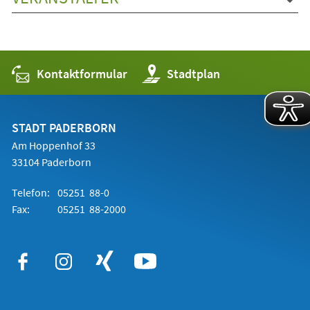
Kontaktformular
(Öffnet
Stadtplan
in
einem
neuen
Tab)
STADT PADERBORN
Am Hoppenhof 33
33104 Paderborn
Telefon:
05251 88-0
Fax:
05251 88-2000