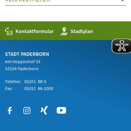
Kontaktformular
(Öffnet
Stadtplan
in
einem
neuen
Tab)
STADT PADERBORN
Am Hoppenhof 33
33104 Paderborn
Telefon:
05251 88-0
Fax:
05251 88-2000