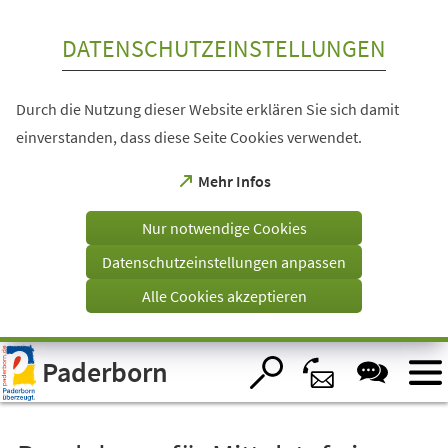
Inhalt anspringen
DATENSCHUTZEINSTELLUNGEN
Durch die Nutzung dieser Website erklären Sie sich damit
einverstanden, dass diese Seite Cookies verwendet.
(Öffnet
Mehr Infos
in
einem
Nur notwendige Cookies
neuen
Tab)
Datenschutzeinstellungen anpassen
Alle Cookies akzeptieren
Visuelle
Paderborn
Assistenzsoftware
öffnen.