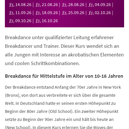
neuen
Fr
,
14
.
08
.
26
Fr
,
21
.
08
.
26
Fr
,
28
.
08
.
26
Fr
,
04
.
09
.
26
Tab)
Fr
,
11
.
09
.
26
Fr
,
18
.
09
.
26
Fr
,
25
.
09
.
26
Fr
,
02
.
10
.
26
Fr
,
09
.
10
.
26
Fr
,
16
.
10
.
26
Breakdance unter qualifizierter Leitung erfahrener
Breakdancer und Trainer. Dieser Kurs wendet sich an
alle Jungen mit Interesse an akrobatischen Elementen
und coolen Schrittkombinationen.
Breakdance für Mittelstufe im Alter von 10-16 Jahren
Der Breakdance entstand Anfang der 70er Jahre in New York
(Bronx), von dort aus verbreitete er sich über die gesamte
Welt. In Deutschland hatte er seinen ersten Höhepunkt zu
Beginn der 80er Jahre (Old School). Ein zweiter Höhepunkt
setzte zu Beginn der 90er Jahre ein und hält bis heute an
(New School). In diesem Kurs erlernen Sie die Moves der